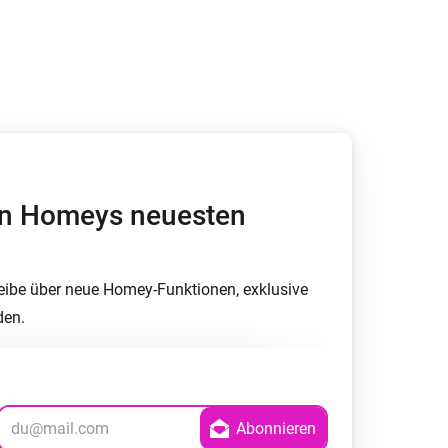
Homey Pro
Ethernet Adapter
Stelle eine Verbindung mit
deinem Ethernet-Netzwerk
her.
von Homeys neuesten
eibe über neue Homey-Funktionen, exklusive
den.