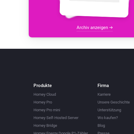
Archiv anzeigen
Produkte
Firma
Homey Cloud
Karriere
Homey Pro
Unsere Geschichte
Homey Pro mini
Unterstützung
Homey Self-Hosted Server
Wo kaufen?
Homey Bridge
Blog
Homey Energy Dongle P1-Zähler
Presse