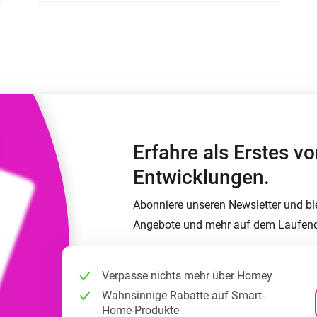
Moods
ashboards.
Wähle oder erstelle Voreinstellungen für die
en
Beleuchtung.
 und Homey Self-Hosted Server.
rt-Home-Geräte für Sie.
Homey Energy Dongle
kabellose
Überwachen Sie den
 sechs
Stromverbrauch Ihres
Hauses in Echtzeit.
Erfahre als Erstes 
Entwicklungen.
Abonniere unseren Newsletter und bl
Angebote und mehr auf dem Laufen
Verpasse nichts mehr über Homey
Wahnsinnige Rabatte auf Smart-
Home-Produkte