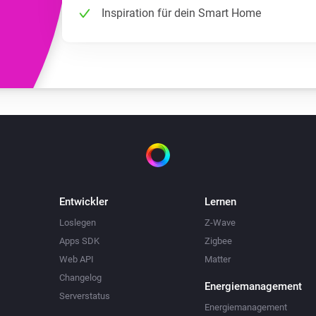
Inspiration für dein Smart Home
Entwickler
Lernen
Loslegen
Z-Wave
Apps SDK
Zigbee
Web API
Matter
Changelog
Energiemanagement
Serverstatus
Energiemanagement