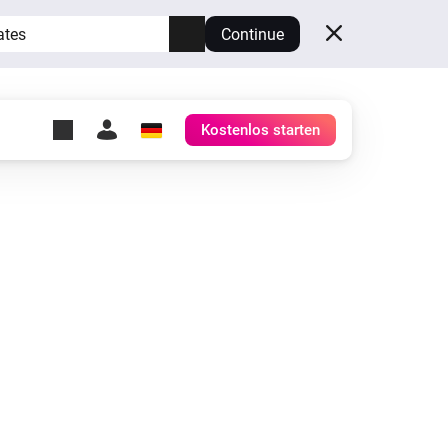
ates
Continue
Kostenlos starten
y Self-Hosted Server
ge
deinen eigenen Homey.
h
Self-Hosted Server
Lass Homey auf deiner
Hardware laufen.
Smart Meter - einfach und mühelos