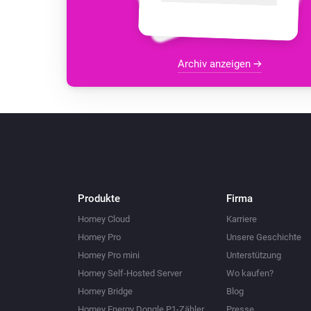
Archiv anzeigen
Produkte
Firma
Homey Cloud
Karriere
Homey Pro
Unsere Geschichte
Homey Pro mini
Unterstützung
Homey Self-Hosted Server
Wo kaufen?
Homey Bridge
Blog
Homey Energy Dongle P1-Zähler
Presse