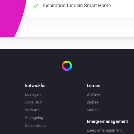
Inspiration für dein Smart Home
Entwickler
Lernen
Loslegen
Z-Wave
Apps SDK
Zigbee
Web API
Matter
Changelog
Energiemanagement
Serverstatus
Energiemanagement