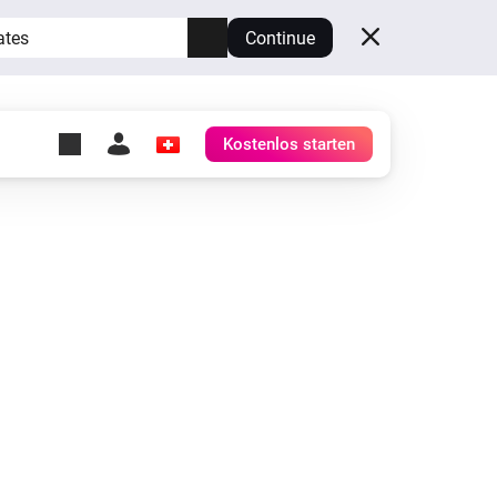
ates
Continue
Kostenlos starten
y Self-Hosted Server
ge
deinen eigenen Homey.
h
Self-Hosted Server
Lass Homey auf deiner
Hardware laufen.