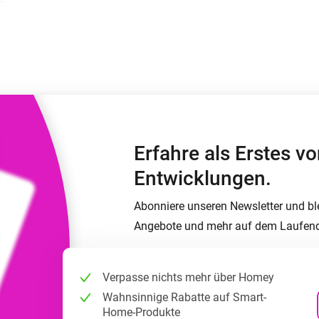
Moods
ashboards.
Wähle oder erstelle Voreinstellungen für die
en
Beleuchtung.
 und Homey Self-Hosted Server.
rt-Home-Geräte für Sie.
Homey Energy Dongle
kabellose
Überwachen Sie den
 sechs
Stromverbrauch Ihres
Hauses in Echtzeit.
Erfahre als Erstes 
Entwicklungen.
Abonniere unseren Newsletter und bl
Angebote und mehr auf dem Laufen
Verpasse nichts mehr über Homey
Wahnsinnige Rabatte auf Smart-
Home-Produkte