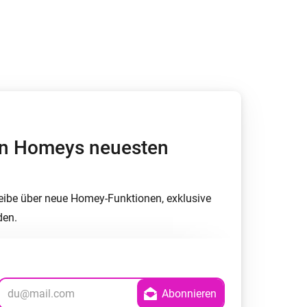
Homey Pro
Ethernet Adapter
Stelle eine Verbindung mit
deinem Ethernet-Netzwerk
her.
von Homeys neuesten
eibe über neue Homey-Funktionen, exklusive
den.