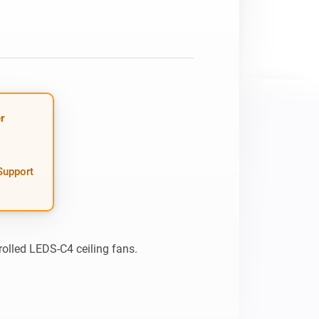
Homey Pro
Ethernet Adapter
Stelle eine Verbindung mit
deinem Ethernet-Netzwerk
her.
r
 Support
olled LEDS-C4 ceiling fans.
