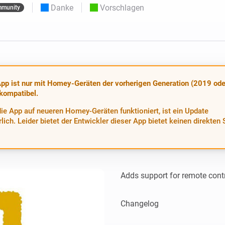
Moods
Danke
Vorschlagen
munity
ashboards.
Wähle oder erstelle Voreinstellungen für die
en
Beleuchtung.
 und Homey Self-Hosted Server.
rt-Home-Geräte für Sie.
Homey Energy Dongle
kabellose
Überwachen Sie den
 sechs
Stromverbrauch Ihres
Hauses in Echtzeit.
pp ist nur mit Homey-Geräten der vorherigen Generation (2019 ode
 kompatibel.
ie App auf neueren Homey-Geräten funktioniert, ist ein Update
rlich. Leider bietet der Entwickler dieser App bietet keinen direkten
Adds support for remote contr
Changelog
