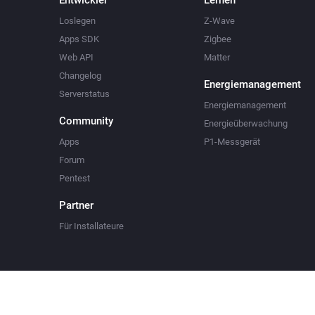
Entwickler
Lernen
Loslegen
Z-Wave
Apps SDK
Zigbee
Web API
Matter
Changelog
Energiemanagement
Serverstatus
Energiemanagement
Community
Energieüberwachung
Apps
P1-Messgerät
Forum
Pentest
Partner
Für Installateure