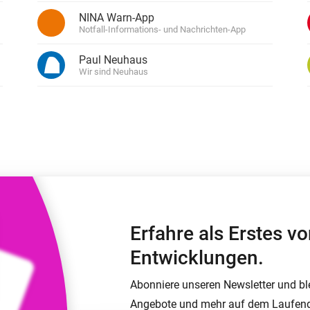
Moods
NINA Warn-App
ashboards.
Wähle oder erstelle Voreinstellungen für die
en
Beleuchtung.
Notfall-Informations- und Nachrichten-App
 und Homey Self-Hosted Server.
rt-Home-Geräte für Sie.
Paul Neuhaus
Homey Energy Dongle
Wir sind Neuhaus
kabellose
Überwachen Sie den
 sechs
Stromverbrauch Ihres
Hauses in Echtzeit.
Erfahre als Erstes 
Entwicklungen.
Abonniere unseren Newsletter und bl
Angebote und mehr auf dem Laufen