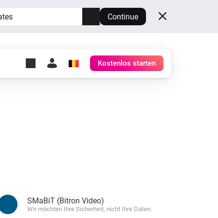
ates
Continue
Kostenlos starten
y Self-Hosted Server
ge
deinen eigenen Homey.
h
Self-Hosted Server
Lass Homey auf deiner
Hardware laufen.
SMaBiT (Bitron Video)
Wir möchten Ihre Sicherheit, nicht Ihre Daten.