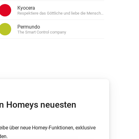
Kyocera
Respektiere das Göttliche und liebe die Menschen
Permundo
Homey Pro
Ethernet Adapter
The Smart Control company
Stelle eine Verbindung mit
deinem Ethernet-Netzwerk
her.
von Homeys neuesten
eibe über neue Homey-Funktionen, exklusive
den.