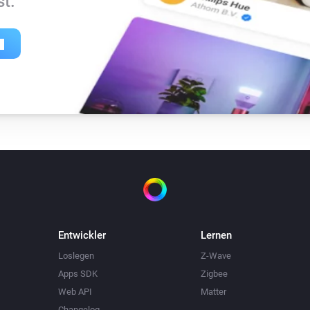
t.
Entwickler
Lernen
Loslegen
Z-Wave
Apps SDK
Zigbee
Web API
Matter
Changelog