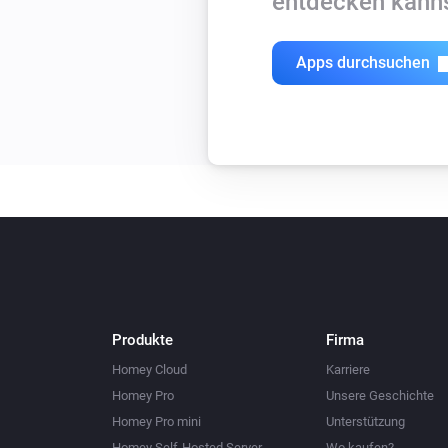
entdecken kanns
Apps durchsuchen
Produkte
Firma
Homey Cloud
Karriere
Homey Pro
Unsere Geschichte
Homey Pro mini
Unterstützung
Homey Self-Hosted Server
Wo kaufen?