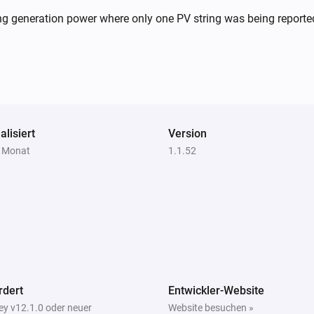
ing generation power where only one PV string was being reporte
alisiert
Version
1 Monat
1.1.52
rdert
Entwickler-Website
y v12.1.0 oder neuer
Website besuchen »