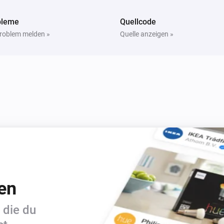
bleme
Quellcode
Problem melden »
Quelle anzeigen »
en
 die du