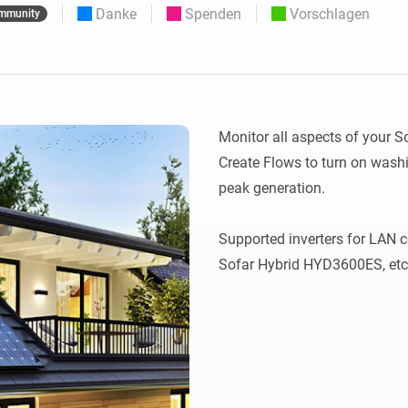
Moods
Danke
Spenden
Vorschlagen
mmunity
ashboards.
Wähle oder erstelle Voreinstellungen für die
en
Beleuchtung.
 und Homey Self-Hosted Server.
rt-Home-Geräte für Sie.
Homey Energy Dongle
kabellose
Überwachen Sie den
 sechs
Stromverbrauch Ihres
Hauses in Echtzeit.
Monitor all aspects of your So
Create Flows to turn on washi
peak generation.

Supported inverters for LAN c
Sofar Hybrid HYD3600ES, etc.