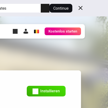
ates
Continue
Kostenlos starten
y Self-Hosted Server
ge
deinen eigenen Homey.
h
Self-Hosted Server
Lass Homey auf deiner
Hardware laufen.
Installieren