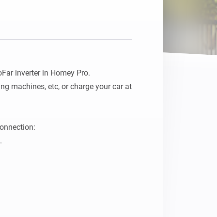
Homey Pro
Ethernet Adapter
Stelle eine Verbindung mit
deinem Ethernet-Netzwerk
her.
Far inverter in Homey Pro.

ng machines, etc, or charge your car at 
onnection:


