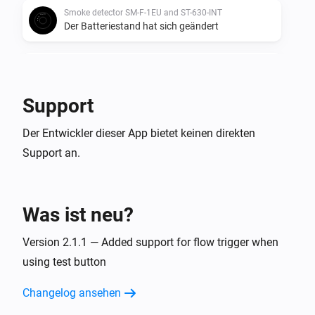
Smoke detector SM-F-1EU and ST-630-INT
Der Batteriestand hat sich geändert
Smoke detector SM-F-1EU and ST-630-INT
Smoke Sensor test deactivated
Support
Smoke detector SM-F-1EU and ST-630-INT
Der Entwickler dieser App bietet keinen direkten
Smoke Sensor test activated
Support an.
Und ...
CO Sensor NM-CO-10X-INT
Was ist neu?
Der CO-Alarm ist an
Version 2.1.1 — Added support for flow trigger when
Smoke detector SM-F-1EU and ST-630-INT
using test button
Der Rauch-Alarm ist an
Changelog ansehen