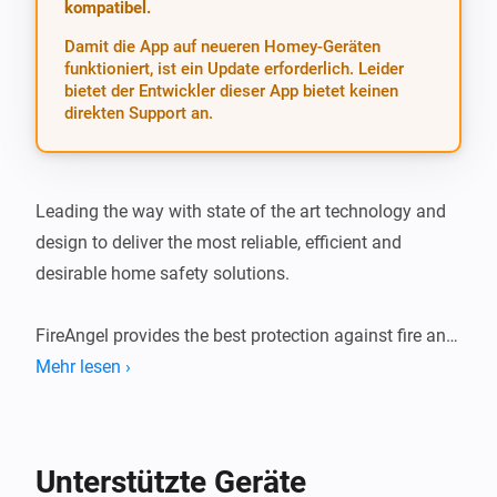
kompatibel.
Damit die App auf neueren Homey-Geräten
funktioniert, ist ein Update erforderlich. Leider
bietet der Entwickler dieser App bietet keinen
direkten Support an.
Leading the way with state of the art technology and 
design to deliver the most reliable, efficient and 
desirable home safety solutions.

FireAngel provides the best protection against fire and 
carbon monoxide that modern technology can 
Mehr lesen ›
currently offer. Safety products that are quick to 
install, easy to use and require little maintenance.
Unterstützte Geräte