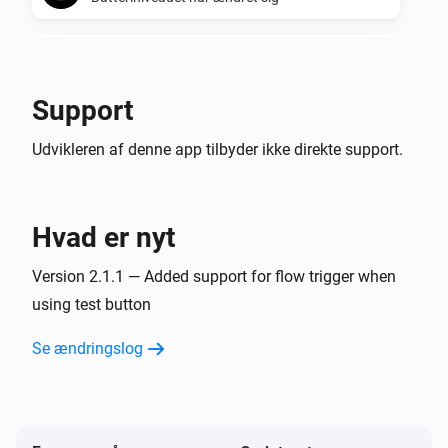
Smoke detector SM-F-1EU and ST-630-INT
Smoke Sensor test deactivated
Support
Smoke detector SM-F-1EU and ST-630-INT
Udvikleren af denne app tilbyder ikke direkte support.
Smoke Sensor test activated
Og...
Hvad er nyt
CO Sensor NM-CO-10X-INT
CO-alarmen er på
Version 2.1.1 — Added support for flow trigger when
using test button
Smoke detector SM-F-1EU and ST-630-INT
Se ændringslog
Røgalarmen er tændt