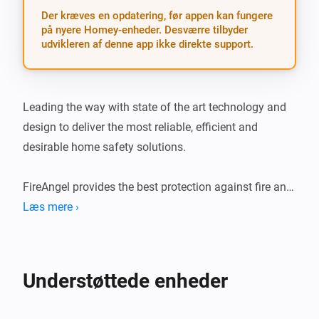
Der kræves en opdatering, før appen kan fungere
på nyere Homey-enheder. Desværre tilbyder
udvikleren af denne app ikke direkte support.
Leading the way with state of the art technology and 
design to deliver the most reliable, efficient and 
desirable home safety solutions.

FireAngel provides the best protection against fire and 
carbon monoxide that modern technology can 
Læs mere ›
currently offer. Safety products that are quick to 
install, easy to use and require little maintenance.
Understøttede enheder