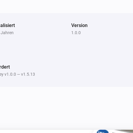
alisiert
Version
7 Jahren
1.0.0
rdert
y v1.0.0 — v1.5.13