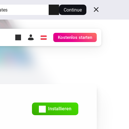
ates
Continue
Kostenlos starten
y Self-Hosted Server
ge
deinen eigenen Homey.
h
Self-Hosted Server
Lass Homey auf deiner
Hardware laufen.
Installieren