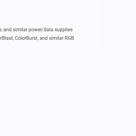
e, and similar power/data supplies

orBlast, ColorBurst, and similar RGB 
er/data supplies and light fixtures

 kinet.py and subject to these terms.