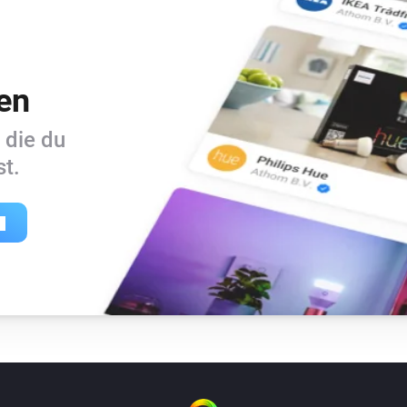
en
 die du
t.