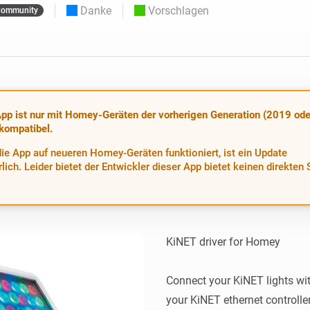
Moods
Danke
Vorschlagen
ommunity
ashboards.
Wähle oder erstelle Voreinstellungen für die
en
Beleuchtung.
 und Homey Self-Hosted Server.
rt-Home-Geräte für Sie.
Homey Energy Dongle
kabellose
Überwachen Sie den
 sechs
Stromverbrauch Ihres
Hauses in Echtzeit.
pp ist nur mit Homey-Geräten der vorherigen Generation (2019 ode
 kompatibel.
ie App auf neueren Homey-Geräten funktioniert, ist ein Update
rlich. Leider bietet der Entwickler dieser App bietet keinen direkten
KiNET driver for Homey

Connect your KiNET lights wi
your KiNET ethernet controller 