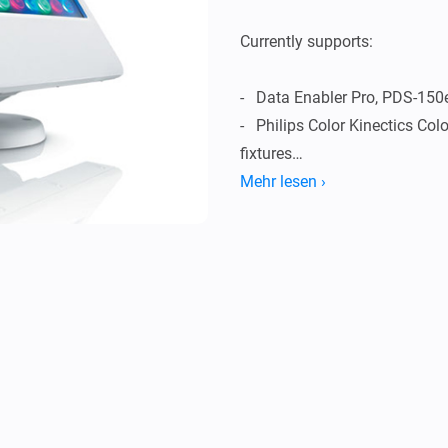
Currently supports:

-   Data Enabler Pro, PDS-150
-   Philips Color Kinectics Col
fixtures

-   Automatic discovery of pow
Mehr lesen ›
Licensing:

-   KiNET protocol is based on