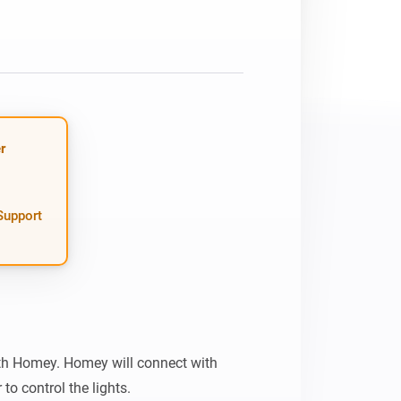
Homey Pro
Ethernet Adapter
Stelle eine Verbindung mit
deinem Ethernet-Netzwerk
her.
r
 Support
th Homey. Homey will connect with 
to control the lights.
