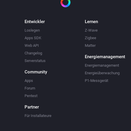
Entwickler
Lernen
Loslegen
Z-Wave
Apps SDK
Zigbee
Web API
Matter
Changelog
Energiemanagement
Serverstatus
Energiemanagement
Community
Energieüberwachung
Apps
P1-Messgerät
Forum
Pentest
Partner
Für Installateure