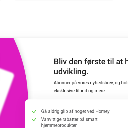
 og Homey Self-Hosted Server.
elektronik til dig.
Homey Pro
Ethernet Adapter
e
seks
Opret forbindelse til dit
kablede Ethernet-netværk.
Bliv den første til 
udvikling.
Abonner på vores nyhedsbrev, og hol
eksklusive tilbud og mere.
Gå aldrig glip af noget ved Homey
Vanvittige rabatter på smart
hjemmeprodukter