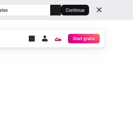
ates
Continue
Start gratis
y Self-Hosted Server
æg
rt for din egen Homey.
h
Self-Hosted Server
Kør Homey på din hardware.
etc.