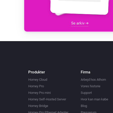
Se arkiv
Produkter
Firma
Homey Cloud
Arbejd hos Athom
Homey Pro
Vores historie
Homey Pro mini
Support
Homey Self-Hosted Server
Hvor kan man købe
Homey Bridge
Blog
Homey Pro Ethernet Adapter
Presserum