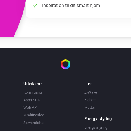
Inspiration til dit smart-hjem
Udviklere
Lær
Kom i gang
Z-Wave
Apps SDK
Zigbee
Web API
Matter
Ændringslog
Energy styring
Serverstatus
Energy styring