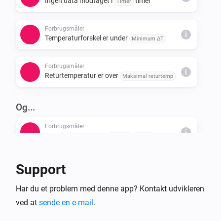
Ingen data modtaget i
timer
Timer
Forbrugsmåler
i
Temperaturforskel er under
Minimum ΔT
Forbrugsmåler
i
Returtemperatur er over
Maksimal returtemp
Og...
Forbrugsmåler
i
Dagsforbrug er over
Grænse
Enhed
Forbrugsmåler
Support
i
Har modtaget data inden for
timer
Timer
Har du et problem med denne app? Kontakt udvikleren
ved at
sende en e-mail
Forbrugsmåler
.
i
Temperaturforskel er over
ΔT grænse