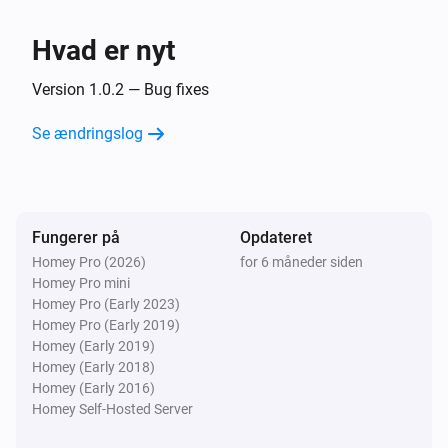
Forbrugsmåler
Hvad er nyt
i
Returtemperatur er over
Temperaturgrænse
Version 1.0.2 — Bug fixes
Så...
Se ændringslog
Forbrugsmåler
i
Opdater målerdata
Fungerer på
Opdateret
Homey Pro (2026)
for 6 måneder siden
Homey Pro mini
Homey Pro (Early 2023)
Homey Pro (Early 2019)
Homey (Early 2019)
Homey (Early 2018)
Homey (Early 2016)
Homey Self-Hosted Server