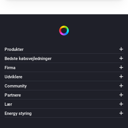
Smile P1 (V3)
The total production changed
Og...
Plug
Er tændt
Produkter
Så...
Bedste købsvejledninger
Firma
Adam HA
Set domestic hot water mode to
Select the
Udviklere
domestic hot water mode
Community
Partnere
Adam Zone
Indstil temperaturen
°C
Lær
Energy styring
Adam Zone
Set the scene to
Select the scene