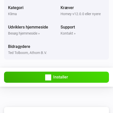
Temperaturen ændrede sig
Kategori
Kræver
Klima
Homey v12.0.0 eller nyere
Lisa
Batteriniveauet har ændret sig
Udviklers hjemmeside
Support
Besøg hjemmeside »
Kontakt »
OpenTherm thermostat
Måltemperaturen blev ændret
Bidragydere
Ted Tolboom, Athom B.V.
OpenTherm thermostat
Temperaturen ændrede sig
Plug
Installer
Tændt
Plug
Slukket
Plug