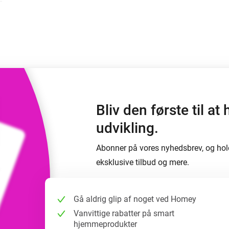
 og Homey Self-Hosted Server.
elektronik til dig.
Homey Energy Dongle
e
Overvåg dit hjems
seks
energiforbrug i realtid.
Bliv den første til 
udvikling.
Abonner på vores nyhedsbrev, og hol
eksklusive tilbud og mere.
Gå aldrig glip af noget ved Homey
Vanvittige rabatter på smart
hjemmeprodukter