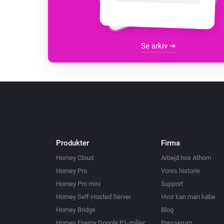
Se arkiv
Produkter
Firma
Homey Cloud
Arbejd hos Athom
Homey Pro
Vores historie
Homey Pro mini
Support
Homey Self-Hosted Server
Hvor kan man købe
Homey Bridge
Blog
Homey Energy Dongle P1-måler
Presserum