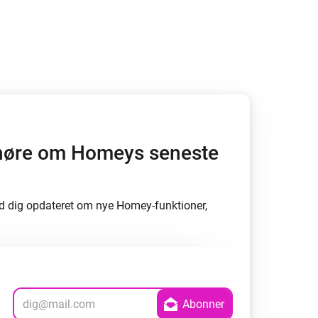
Homey Pro
Ethernet Adapter
Opret forbindelse til dit
kablede Ethernet-netværk.
at høre om Homeys seneste
d dig opdateret om nye Homey-funktioner,