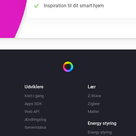
Inspiration til dit smart-hjem
Udviklere
Lær
Kom i gang
Z-Wave
Apps SDK
Zigbee
Web API
Matter
Ændringslog
Energy styring
Serverstatus
Energy styring