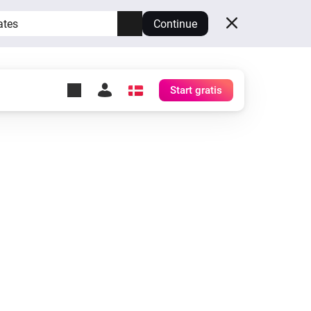
ates
Continue
Start gratis
y Self-Hosted Server
æg
rt for din egen Homey.
h
Self-Hosted Server
Kør Homey på din hardware.