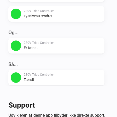
230V Triac-Controller
Lysniveau ændret
Og...
230V Triac-Controller
Er tændt
Så...
230V Triac-Controller
Tændt
230V Triac-Controller
Slukket
Support
230V Triac-Controller
Udvikleren af denne app tilbyder ikke direkte support.