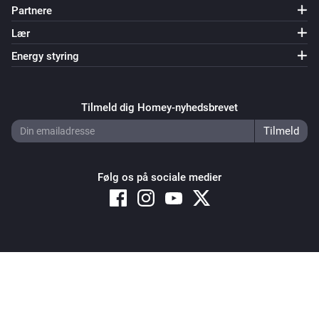
Partnere
Lær
Energy styring
Tilmeld dig Homey-nyhedsbrevet
Følg os på sociale medier
Copyright © 2026 Athom B.V. – All rights reserved
Privacy and Cookie Notice
|
Terms and Conditions