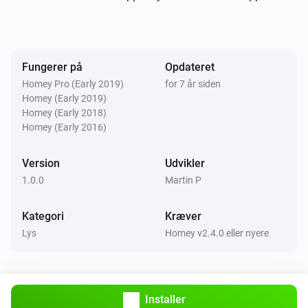
Tænd eller sluk
230V Triac-Controller
Juster til
%
Fungerer på
Opdateret
Homey Pro (Early 2019)
for 7 år siden
230V Triac-Controller
Homey (Early 2019)
i
Indstil relativt lysniveau
%
Homey (Early 2018)
Homey (Early 2016)
Version
Udvikler
1.0.0
Martin P
Kategori
Kræver
Lys
Homey v2.4.0 eller nyere
Installer