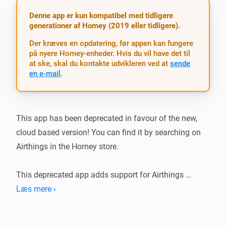
Denne app er kun kompatibel med tidligere
generationer af Homey (2019 eller tidligere).
Der kræves en opdatering, før appen kan fungere
på nyere Homey-enheder. Hvis du vil have det til
at ske, skal du kontakte udvikleren ved at
sende
en e-mail
.
This app has been deprecated in favour of the new, 
cloud based version! You can find it by searching on 
Airthings in the Homey store.

This deprecated app adds support for Airthings 
radon/voc sensors over Bluetooth Low Energy.

Læs mere ›
Airthings and Homey will communicate over 