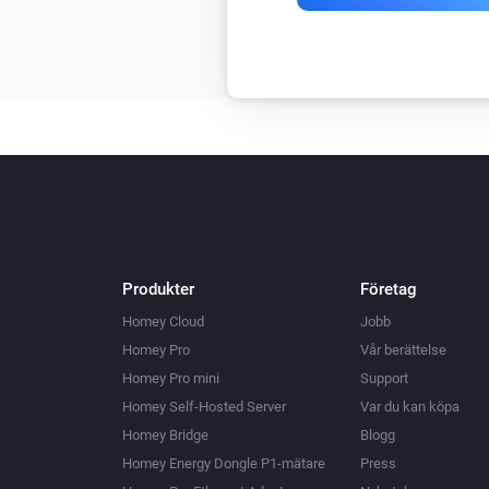
Produkter
Företag
Homey Cloud
Jobb
Homey Pro
Vår berättelse
Homey Pro mini
Support
Homey Self-Hosted Server
Var du kan köpa
Homey Bridge
Blogg
Homey Energy Dongle P1-mätare
Press