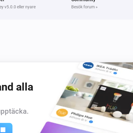
 v5.0.0 eller nyare
Besök forum »
nd alla
 upptäcka.