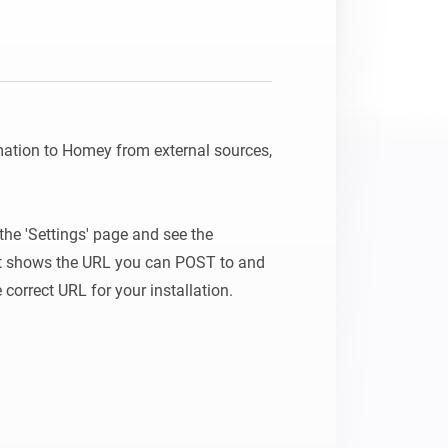
Homey Pro
Ethernet-adapter
Anslut till ditt trådbundna
Ethernet-nätverk.
ation to Homey from external sources, 
 the 'Settings' page and see the 
t shows the URL you can POST to and 