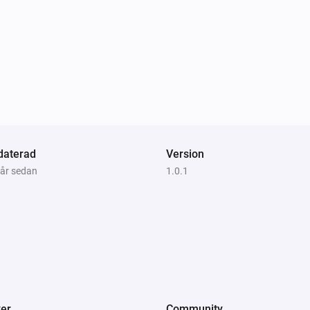
daterad
Version
 år sedan
1.0.1
er
Community