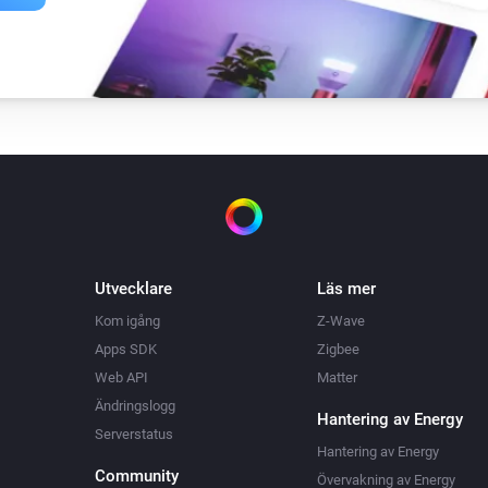
Utvecklare
Läs mer
Kom igång
Z-Wave
Apps SDK
Zigbee
Web API
Matter
Ändringslogg
Hantering av Energy
Serverstatus
Hantering av Energy
Community
Övervakning av Energy