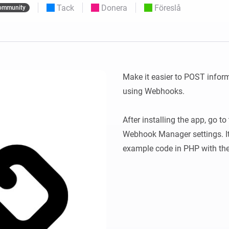
Moods
Tack
Donera
Föreslå
ommunity
ntpaneler.
Välj eller skapa förinställningar för
belysning.
 och Homey Self-Hosted Server.
 för dig.
Homey Energy Dongle
sa
Övervaka ditt hems
 sex
energianvändning i realtid.
Make it easier to POST inform
using Webhooks.

After installing the app, go to
Webhook Manager settings. I