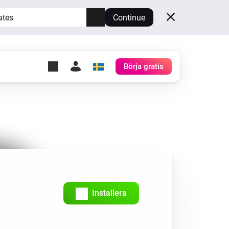
ates
Continue
Börja gratis
y Self-Hosted Server
gg
rd för din egen Homey.
h
Self-Hosted Server
Kör Homey på din hårdvara.
Installera