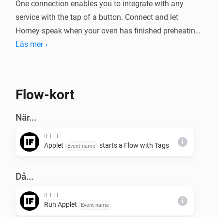
One connection enables you to integrate with any 
service with the tap of a button. Connect and let 
Homey speak when your oven has finished preheating, 
or get an email when Homey publishes a new trigger 
Läs mer ›
or action.
Flow-kort
När...
IFTTT
i
Applet
starts a Flow with Tags
Event name
Då...
IFTTT
i
Run Applet
Event name