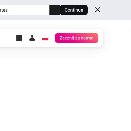
ates
Continue
Zacznij za darmo
y Self-Hosted Server
ów
z swoje własne Homey.
h
Self-Hosted Server
Uruchom Homey na swoim
sprzęcie.