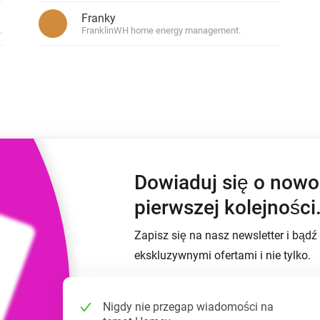
Moods
Franky
nych pulpitów
Wybieraj ustawienia wstępne światła i
i Zakupowe
twórz nastroje.
t houses home.
FranklinWH home energy management.
nia smart home dla siebie.
 i Homey Self-Hosted Server.
Adapter Ethernet Homey
Pro
zności
dzięki
Podłącz do przewodowej
om.
sieci Ethernet.
Dowiaduj się o now
pierwszej kolejności
Zapisz się na nasz newsletter i bąd
ekskluzywnymi ofertami i nie tylko.
Nigdy nie przegap wiadomości na