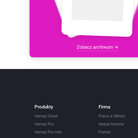
Zobacz archiwum
Produkty
Firma
Homey Cloud
Praca w Athom
Homey Pro
Nasza historia
Homey Pro mini
Pomoc