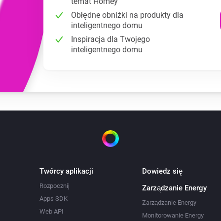
temat Homey
Obłędne obniżki na produkty dla
inteligentnego domu
Inspiracja dla Twojego
inteligentnego domu
Twórcy aplikacji
Dowiedz się
Rozpocznij
Zarządzanie Energy
Apps SDK
Zarządzanie Energy
Web API
Monitorowanie Energy