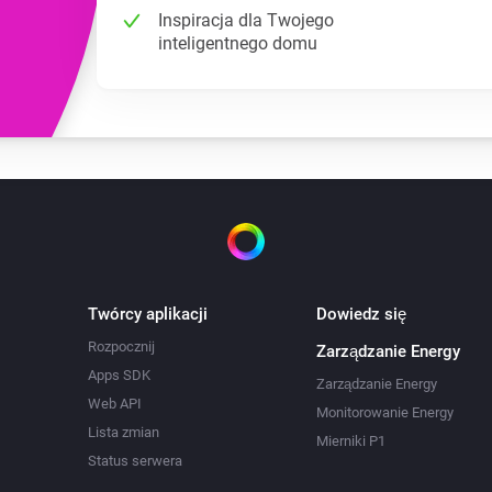
Inspiracja dla Twojego
inteligentnego domu
Twórcy aplikacji
Dowiedz się
Rozpocznij
Zarządzanie Energy
Apps SDK
Zarządzanie Energy
Web API
Monitorowanie Energy
Lista zmian
Mierniki P1
Status serwera