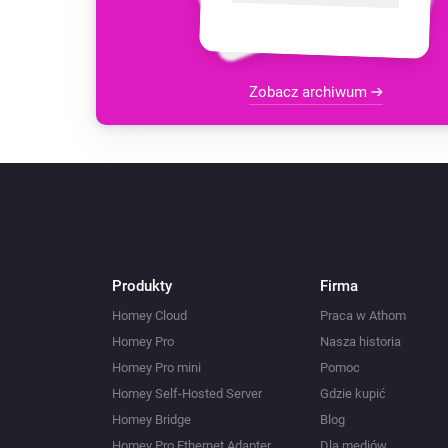
Zobacz archiwum
Produkty
Firma
Homey Cloud
Praca w Athom
Homey Pro
Nasza historia
Homey Pro mini
Pomoc
Homey Self-Hosted Server
Gdzie kupić
Homey Bridge
Blog
Homey Pro Ethernet Adapter
Dla mediów