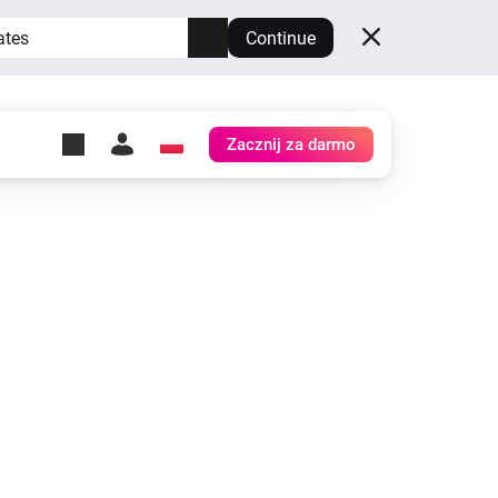
ates
Continue
Zacznij za darmo
y Self-Hosted Server
ów
z swoje własne Homey.
h
Self-Hosted Server
Uruchom Homey na swoim
sprzęcie.