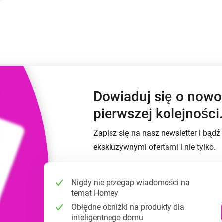
Moods
nych pulpitów
Wybieraj ustawienia wstępne światła i
i Zakupowe
twórz nastroje.
nia smart home dla siebie.
 i Homey Self-Hosted Server.
Adapter Ethernet Homey
Pro
zności
dzięki
Podłącz do przewodowej
om.
sieci Ethernet.
Dowiaduj się o now
pierwszej kolejności
Zapisz się na nasz newsletter i bąd
ekskluzywnymi ofertami i nie tylko.
Nigdy nie przegap wiadomości na
temat Homey
Obłędne obniżki na produkty dla
inteligentnego domu