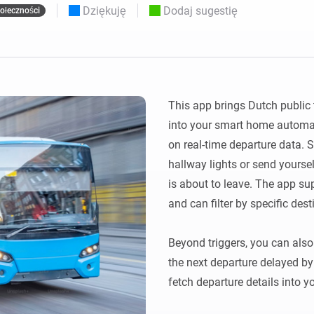
Moods
Dziękuję
Dodaj sugestię
ołeczności
nych pulpitów
Wybieraj ustawienia wstępne światła i
i Zakupowe
twórz nastroje.
nia smart home dla siebie.
 i Homey Self-Hosted Server.
Adapter Ethernet Homey
Pro
zności
dzięki
Podłącz do przewodowej
This app brings Dutch public 
om.
sieci Ethernet.
into your smart home automati
on real-time departure data. S
hallway lights or send yoursel
is about to leave. The app sup
and can filter by specific desti
Beyond triggers, you can also 
the next departure delayed by
fetch departure details into yo