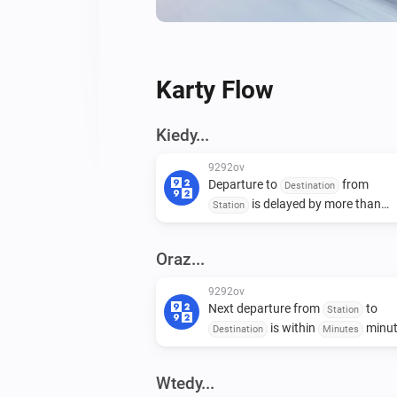
Karty Flow
Kiedy...
9292ov
Departure to
from
Destination
is delayed by more than
Station
minutes
Minimum delay (minutes)
(
)
Trigger mode
Oraz...
9292ov
Next departure from
to
Station
is within
minut
Destination
Minutes
Wtedy...