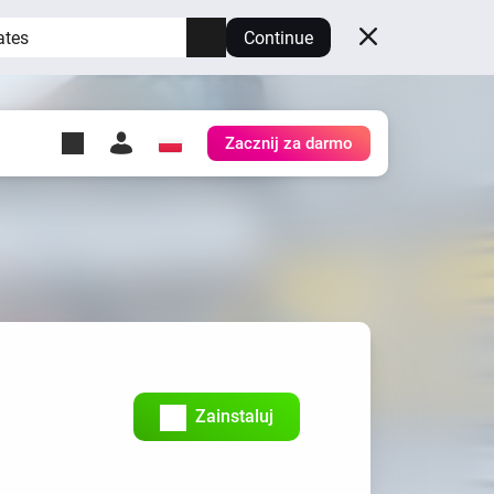
ates
Continue
Zacznij za darmo
y Self-Hosted Server
ów
z swoje własne Homey.
h
Self-Hosted Server
Uruchom Homey na swoim
sprzęcie.
Zainstaluj