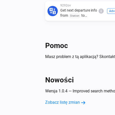
9292ov
Get next departure info
i
Adv
from
to
Station
Destination (optional)
Pomoc
Masz problem z tą aplikacją? Skontakt
Nowości
Wersja 1.0.4 — Improved search metho
Zobacz listę zmian