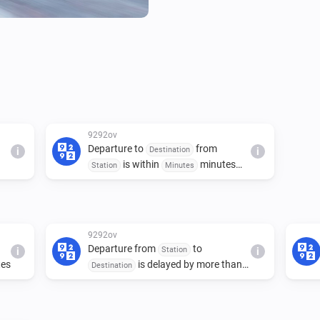
9292ov
Departure to
from
Destination
i
i
is within
minutes
Station
Minutes
(
)
Trigger mode
9292ov
Departure from
to
Station
i
i
es
is delayed by more than
Destination
minutes
Minutes