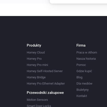
Produkty
Firma
Homey Cloud
Praca w Athom
Homey Pro
Nasza historia
Homey Pro mini
Pomoc
Homey Self-Hosted Server
Gdzie kupić
Homey Bridge
Blog
Homey Pro Ethernet Adapter
Dla mediów
Biuletyny
Przewodniki zakupowe
Kontakt
Motion Sensors
Smart Door Locks