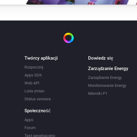
Twórcy aplikacji
Dowiedz się
Rozpocznij
Zarządzanie Energy
Apps SDK
Zarządzanie Energy
Web API
Monitorowanie Energy
Lista zmian
Mierniki P1
Status serwera
Społeczność
Apps
Forum
Test penetracyjny