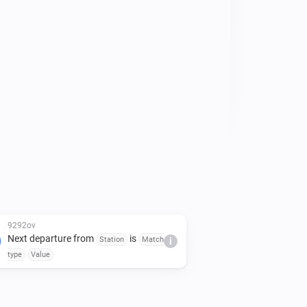
9292ov
Next departure from
is
Station
Match
i
type
Value