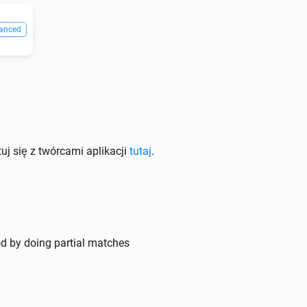
anced
uj się z twórcami aplikacji
tutaj
.
d by doing partial matches