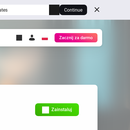
ates
Continue
Zacznij za darmo
y Self-Hosted Server
ów
z swoje własne Homey.
h
Self-Hosted Server
Uruchom Homey na swoim
sprzęcie.
Zainstaluj