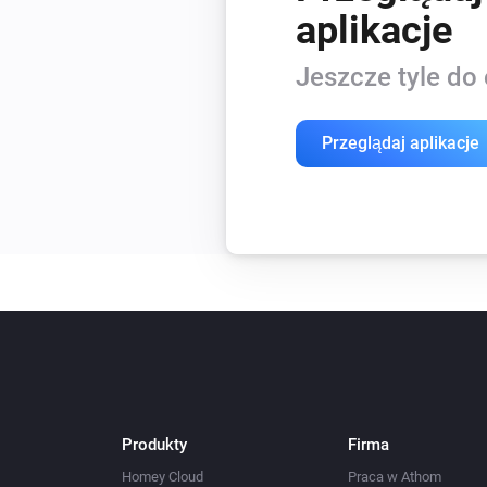
aplikacje
Jeszcze tyle do 
Przeglądaj aplikacje
Produkty
Firma
Homey Cloud
Praca w Athom