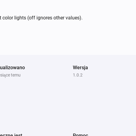
color lights (off ignores other values).
tualizowano
Wersja
esiące temu
1.0.2
eczne jest
Pomoc