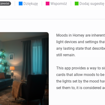
Moods
Dziękuję
Wspomóż
Dodaj sugestię
czności
nych pulpitów
Wybieraj ustawienia wstępne światła i
i Zakupowe
twórz nastroje.
nia smart home dla siebie.
 i Homey Self-Hosted Server.
Adapter Ethernet Homey
Pro
zności
dzięki
Podłącz do przewodowej
Moods in Homey are inherently
om.
sieci Ethernet.
light devices and settings tha
any lasting state that describ
still remain.

This app provides a way to si
cards that allow moods to be c
the lights set by the mood h