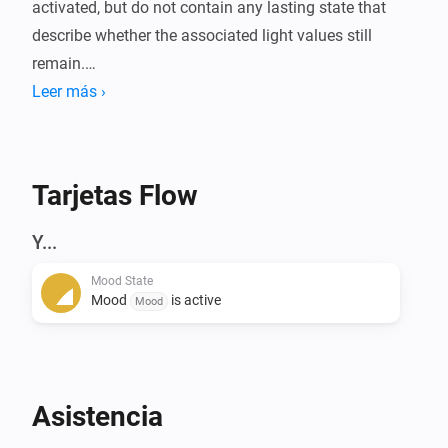
activated, but do not contain any lasting state that 
describe whether the associated light values still 
remain.

Leer más ›
This app provides a way to simulate stateful moods 
through flow cards that allow moods to be compared 
with current light settings. If the lights set by the mood 
Tarjetas Flow
have the same values as the mood would set them to, 
Y...
Mood State
Mood
is active
Mood
Asistencia