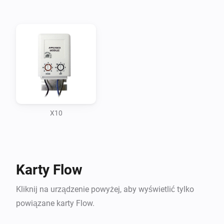
-   X10 Dim works

What doesn’t:

-   All commands not yet implemented.

-   The app shows all kind of referencing and extending 
possible in node.js 4.6.0 with Ecma6 , programming it was 
excercise for Ecma6 and referencing

X10
changeLog

Karty Flow
25-11-2016 admitted to github. and asked admisson app 
store Athom

Kliknij na urządzenie powyżej, aby wyświetlić tylko
powiązane karty Flow.
27-11 -2016 removed not used save button from showoptio