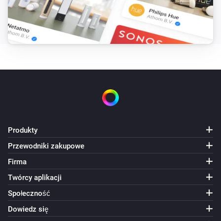
DAMAGES OR OTHER LIABILITY, WHETHER IN AN ACTION 
CONTRACT, TORT OR OTHERWISE, ARISING FROM, OUT OF
OR IN CONNECTION WITH THE SOFTWARE OR THE USE OR
OTHER DEALINGS IN THE SOFTWARE. Contact GitHub API 
Training Shop Blog About © 2016 GitHub, Inc. Terms Privac
Security Status Help
Produkty
Przewodniki zakupowe
Firma
Twórcy aplikacji
Społeczność
Dowiedz się