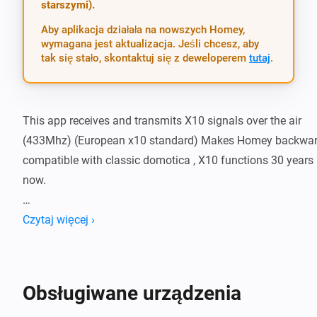
starszymi).
Aby aplikacja działała na nowszych Homey,
wymagana jest aktualizacja. Jeśli chcesz, aby
tak się stało, skontaktuj się z deweloperem
tutaj
.
This app receives and transmits X10 signals over the air 
(433Mhz) (European x10 standard) Makes Homey backwar
compatible with classic domotica , X10 functions 30 years 
now.

What works:

Czytaj więcej ›
-   X10 OnOff device

-   X10 MS13E and lookalikes sensors (light alarm , moveme
Obsługiwane urządzenia
alarm in one sensor)
