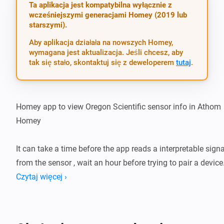
Ta aplikacja jest kompatybilna wyłącznie z
wcześniejszymi generacjami Homey (2019 lub
starszymi).
Aby aplikacja działała na nowszych Homey,
wymagana jest aktualizacja. Jeśli chcesz, aby
tak się stało, skontaktuj się z deweloperem
tutaj
.
Homey app to view Oregon Scientific sensor info in Athom 
Homey

It can take a time before the app reads a interpretable signal
from the sensor , wait an hour before trying to pair a device.
Czytaj więcej ›
After battery change with reset the rolling code( last 2 hex 
digits from the name ) can be changed and the device shou
be repaired.
