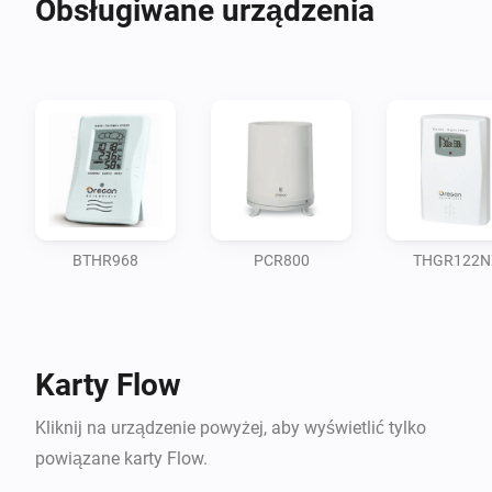
Obsługiwane urządzenia
The RF 2.1 and 3.0 protocol from Oregon Scientific can be 
read.

I have now 6 sensor devices added the BTHR968 device id 
5d60 (first for hex digits from name) and the THGR122NX, 
THGN132ES, THGR228N device id 1d20 rainmeter PCR800 
deviceid 2914 and uv meter UVR128 deviceid ec70

BTHR968
PCR800
THGR122N
changeLog

19-09-2016 added THN132N sensor to be tested yet by third
Karty Flow
party , i dont have that sensor. Install THWR800 or THR238
as THN132N sensor.

Kliknij na urządzenie powyżej, aby wyświetlić tylko
powiązane karty Flow.
09-10-2016: version 0.0.19 : fixed a bug where devices were