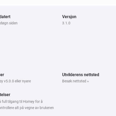
HDot
atert
Versjon
i
Innstill fargetone
...
 døgn siden
3.1.0
HDot
Slå på
HDot
Set effect to
Choose
er
Utviklerens nettsted
 v5.0.0 eller nyere
Besøk nettsted »
atelser
 full tilgang til Homey for å
ontrollere alt på vegne av brukeren