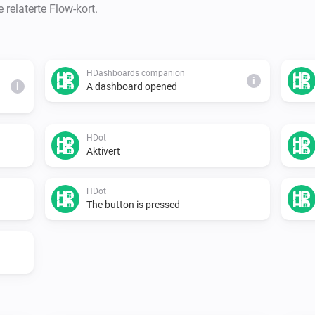
 relaterte Flow-kort.
HDashboards companion
i
i
A dashboard opened
HDot
Aktivert
HDot
The button is pressed