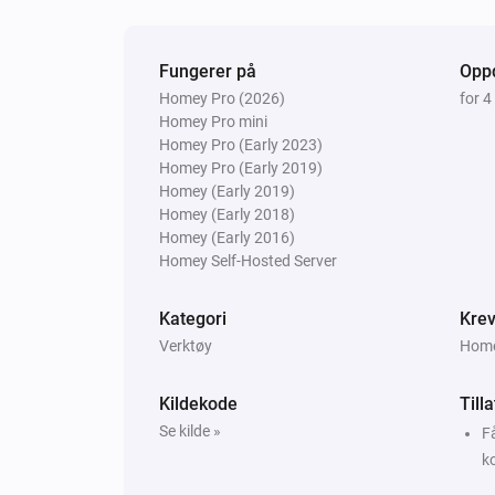
HDot
Fungerer på
Oppd
Innstill fargetone
°
Homey Pro (2026)
for 4
Homey Pro mini
HDot
Homey Pro (Early 2023)
Innstill metningen
%
Homey Pro (Early 2019)
Homey (Early 2019)
Homey (Early 2018)
HDot
Homey (Early 2016)
Veksle mellom på og av
Homey Self-Hosted Server
Kategori
Krev
Verktøy
Homey
Kildekode
Till
Se kilde »
Få
k