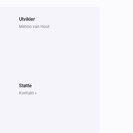
HDot
Utvikler
Innstill en tilfeldig farge
Menno van Hout
HDot
Slå av
Støtte
Kontakt »