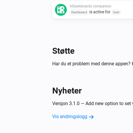
HDashboards companion
is active for
Dashboard
User
Så …
HDashboards companion
Set
for
to
Støtte
...
identifier
Value
Har du et problem med denne appen? K
HDashboards companion
Refresh dashboard for
User
Nyheter
HDashboards companion
Send notification
Enter a message
Versjon 3.1.0 — Add new option to set 
with image
to HDashboards fo
...
seconds
Choose duration
Vis endringslogg
HDashboards companion
Set background color of
Enter
to
identifier
...