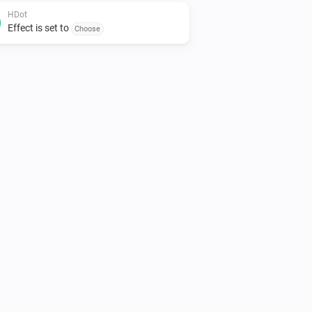
HDot
Effect is set to
Choose
HDashboards companion
i
Open
for
(variable)
Choose
...
HDashboards companion
Send notification
to
Enter a message
HDashboards for
Choose duration
seconds
HDashboards companion
Send persistent notification
Enter a
i
with image
to
message
...
HDashboards
HDot
i
Innstill relativt dempingsnivå
%