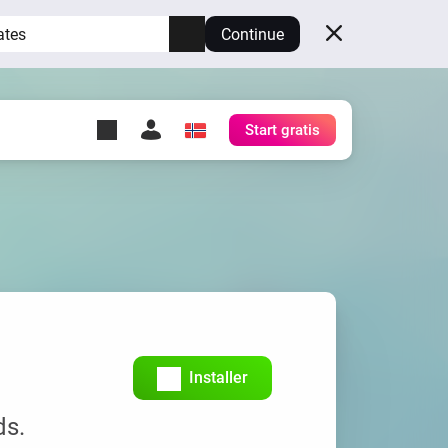
ates
Continue
Start gratis
y Self-Hosted Server
gg
rt for din egen Homey.
h
Self-Hosted Server
Kjør Homey på maskinvaren
din.
Installer
ds.