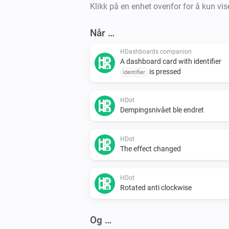
Klikk på en enhet ovenfor for å kun vise
Når …
HDashboards companion
A dashboard card with identifier
is pressed
identifier
HDot
Dempingsnivået ble endret
HDot
The effect changed
HDot
Rotated anti clockwise
Og …