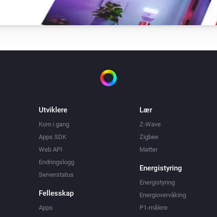
Utviklere
Lær
Kom i gang
Z-Wave
Apps SDK
Zigbee
Web API
Matter
Endringslogg
Energistyring
Serverstatus
Energistyring
Fellesskap
Energiovervåking
Apps
P1-målere