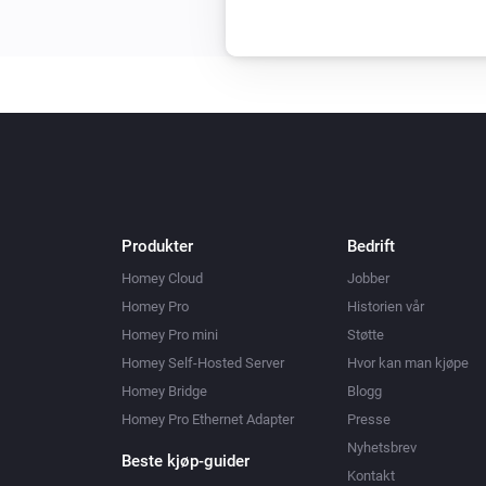
Produkter
Bedrift
Homey Cloud
Jobber
Homey Pro
Historien vår
Homey Pro mini
Støtte
Homey Self-Hosted Server
Hvor kan man kjøpe
Homey Bridge
Blogg
Homey Pro Ethernet Adapter
Presse
Nyhetsbrev
Beste kjøp-guider
Kontakt