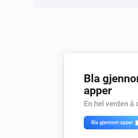
Bla gjenno
apper
En hel verden å
Bla gjennom apper