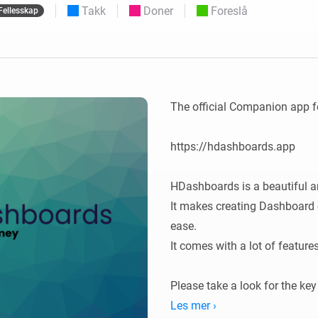
rd.
Velg eller opprett forhåndsinnstillinger for
Takk
Doner
Foreslå
Fellesskap
lys.
 og Homey Self-Hosted Server.
meenheter for deg.
Homey Pro
Ethernet-adapter
for trådløs
ks
Koble til det kablede Ethernet-
nettverket ditt.
The official Companion app 
https://hdashboards.app

HDashboards is a beautiful a
It makes creating Dashboard
ease.

It comes with a lot of feature
Please take a look for the ke
Les mer ›