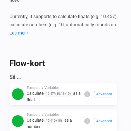
flow.

Currently, it supports to calculate floats (e.g. 10.457), 
calculate numbers (e.g. 10, automatically rounds up or 
down), simple number, simple string, simple boolean

Les mer ›
Flow-kort
Så …
Temporary Variables
Calculate
as a
10.47*(10.11+10)
i
Advanced
float
Temporary Variables
Calculate
as a
10*(10+10)
i
Advanced
number