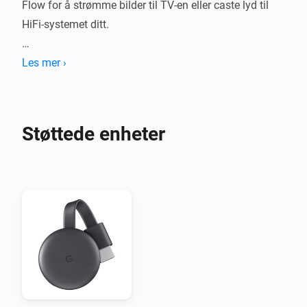
Flow for å strømme bilder til TV-en eller caste lyd til 
HiFi-systemet ditt.

Google Chromecast-appen for Homey integrerer med 
Les mer ›
både offisielle Google Chromecast-produkter og 
enhver enhet med "Chromecast Built-in"-funksjonalitet.
Støttede enheter