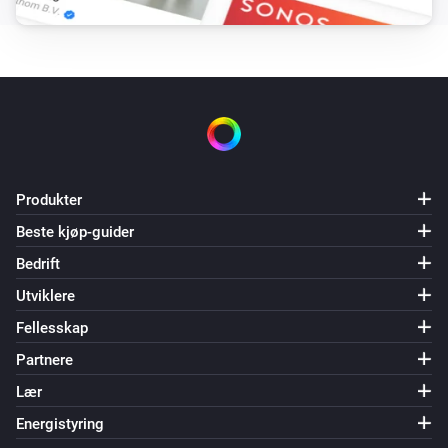
Chromecast
Cast a picture
Chromecast
Cast website
Website URL
Chromecast
i
Produkter
Cast soundboard sound
Sound
Beste kjøp-guider
Bedrift
Utviklere
Fellesskap
Partnere
Lær
Energistyring