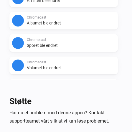
Artisten ble endret
Chromecast
Albumet ble endret
Chromecast
Sporet ble endret
Chromecast
Volumet ble endret
Chromecast
started on Chromecast
Application
Støtte
Chromecast
Har du et problem med denne appen? Kontakt
Stopped casting
supportteamet vårt slik at vi kan løse problemet.
Og …