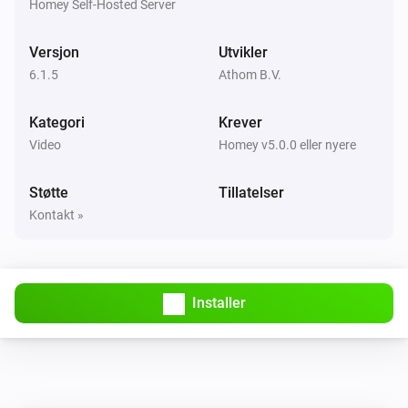
Homey Self-Hosted Server
Chromecast
Forrige
Versjon
Utvikler
6.1.5
Athom B.V.
Chromecast
Demp volumet
Kategori
Krever
Video
Homey v5.0.0 eller nyere
Chromecast
Opphev demping av volum
Støtte
Tillatelser
Kontakt »
Chromecast
Slå dempet volum på eller av
Chromecast
Installer
Sett volumet til
%
Chromecast
i
Still inn relativt volum
%