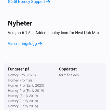
Gå til Homey Support
Chromecast
Avspilles
Nyheter
Så …
Versjon 6.1.5 — Added display icon for Nest Hub Max
Chromecast
Vis endringslogg
Spill av
Chromecast
Pause
Fungerer på
Oppdatert
Homey Pro (2026)
for 2 år siden
Chromecast
Homey Pro mini
Veksle mellom avspilling/pause
Homey Pro (Early 2023)
Homey Pro (Early 2019)
Chromecast
Homey (Early 2019)
Neste
Homey (Early 2018)
Homey (Early 2016)