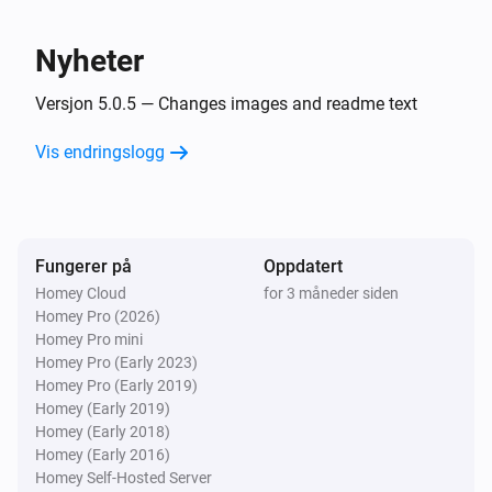
BS/BCS/Atlantis (Link)
Nyheter
Status er
...
Versjon 5.0.5 — Changes images and readme text
Forest Shuttle (Link)
Status er
Vis endringslogg
...
Forest Shuttle (RF)
Status er
...
Fungerer på
Oppdatert
Homey Cloud
for 3 måneder siden
Så …
Homey Pro (2026)
Homey Pro mini
Atlantis Blinds (RF)
Homey Pro (Early 2023)
Innstill status
...
Homey Pro (Early 2019)
Homey (Early 2019)
BS/BCS/Atlantis (Link)
Homey (Early 2018)
Innstill status
...
Homey (Early 2016)
Homey Self-Hosted Server