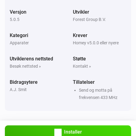
BS/BCS/Atlantis (Link)
i
Versjon
Innstill posisjonen til
Utvikler
%
5.0.5
Forest Group B.V.
BS/BCS/Atlantis (Link)
Kategori
Set to favorite position
Krever
Apparater
Homey v5.0.0 eller nyere
Forest Shuttle (Link)
Innstill status
Utviklerens nettsted
Støtte
...
Besøk nettsted »
Kontakt »
Forest Shuttle (Link)
i
Innstill posisjonen til
Bidragsytere
%
Tillatelser
A.J. Smit
Send og motta på
frekvensen 433 MHz
Forest Shuttle (Link)
Set to favorite position
Forest Shuttle (RF)
Innstill status
...
Installer