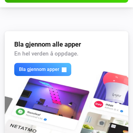
Forest Shuttle Z-Wave
i
Innstill posisjonen til
%
Bla gjennom alle apper
En hel verden å oppdage.
Bla gjennom apper