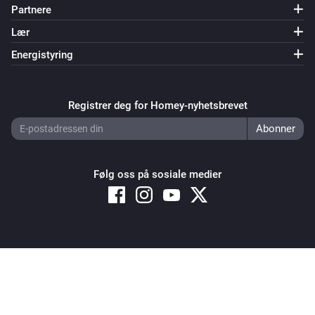
Partnere
Lær
Energistyring
Registrer deg for Homey-nyhetsbrevet
Følg oss på sosiale medier
Copyright © 2026 Athom B.V. – All rights reserved
Privacy and Cookie Notice
|
Terms and Conditions