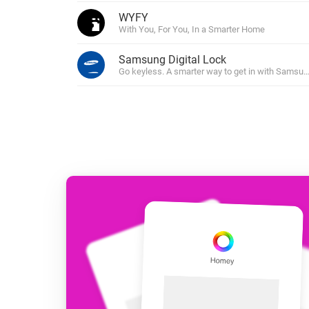
Voor Homey Cloud, Homey Pr
WYFY
Best Buy Guides
With You, For You, In a Smarter Home
Homey Bridge
Vind de juiste slimme appar
Breid je connectivi
Samsung Digital Lock
zes draadloze pro
Ontdek producten
Go keyless. A smarter way to get in with Samsung