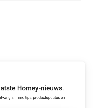
Homey Pro
Ethernet Adapter
Verbind Homey Pro met je
bekabelde netwerk.
 laatste Homey-nieuws.
 ontvang slimme tips, productupdates en