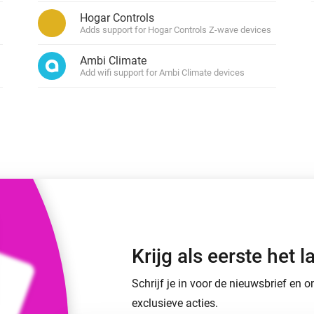
o en Homey Self-Hosted Server.
Hogar Controls
Adds support for Hogar Controls Z-wave devices
Homey Energy Dongle
aten voor jou.
teit uit met
Houd je energieverbruik thuis
Ambi Climate
tocollen.
live in de gaten.
 digital locks.
Add wifi support for Ambi Climate devices
Krijg als eerste het
Schrijf je in voor de nieuwsbrief en
exclusieve acties.