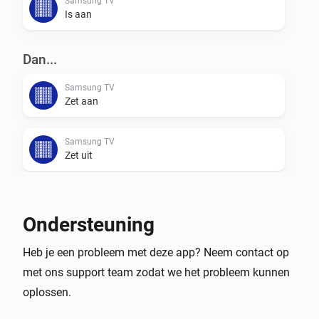
Samsung TV
Is aan
Dan...
Samsung TV
Zet aan
Samsung TV
Zet uit
Samsung TV
Schakel aan of uit
Ondersteuning
Samsung TV
Heb je een probleem met deze app? Neem contact op
Gedempt volume in- of uitschakelen
met ons support team zodat we het probleem kunnen
oplossen.
Samsung TV
Zet het geluid harder