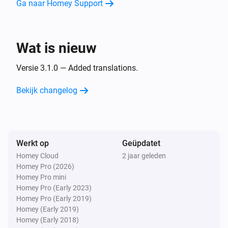
Ga naar Homey Support
Samsung TV
Zet het geluid zachter
Wat is nieuw
Versie 3.1.0 — Added translations.
Samsung TV
Eén kanaal omhoog
Bekijk changelog
Samsung TV
Eén kanaal omlaag
Werkt op
Geüpdatet
Samsung TV
Verzend
Commando
Commando
Homey Cloud
2 jaar geleden
Homey Pro (2026)
Homey Pro mini
Samsung TV
Homey Pro (Early 2023)
Zet Kanaal op
Nummer
Homey Pro (Early 2019)
Homey (Early 2019)
Homey (Early 2018)