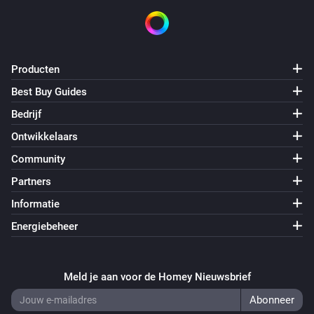
Deur/Raam Sensor (Z-Wave Plus)
Het sabotagealarm gaat uit
Producten
Deur/Raam Sensor (Z-Wave Plus)
Best Buy Guides
De temperatuur verandert
Bedrijf
Ontwikkelaars
Deur/Raam Sensor (Z-Wave Plus)
Het accuniveau is veranderd
Community
Partners
Deur/Raam sensor 2
Informatie
Het accuniveau is veranderd
Energiebeheer
Deur/Raam sensor 2
Het contactalarm gaat aan
Meld je aan voor de Homey Nieuwsbrief
Deur/Raam sensor 2