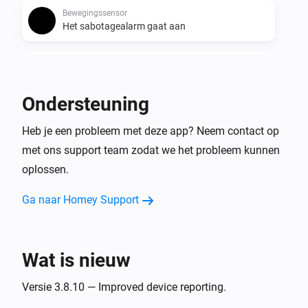
Bewegingssensor
Het sabotagealarm gaat aan
Bewegingssensor
Het sabotagealarm gaat uit
Ondersteuning
Bewegingssensor (Z-Wave Plus)
Heb je een probleem met deze app? Neem contact op
Het accuniveau is veranderd
met ons support team zodat we het probleem kunnen
oplossen.
Bewegingssensor (Z-Wave Plus)
De helderheid is veranderd
Ga naar Homey Support
Bewegingssensor (Z-Wave Plus)
De temperatuur verandert
Wat is nieuw
Bewegingssensor (Z-Wave Plus)
Versie 3.8.10 — Improved device reporting.
De bewegingsmelder gaat aan