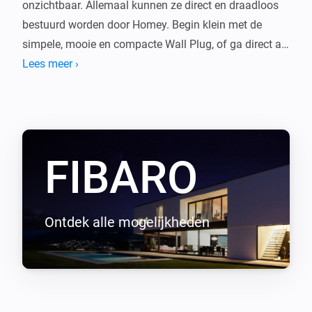
onzichtbaar. Allemaal kunnen ze direct en draadloos 
bestuurd worden door Homey. Begin klein met de 
simpele, mooie en compacte Wall Plug, of ga direct all-
in en maak al je verlichting slim met de Fibaro 
Lees meer ›
Dimmer.

Start met de apparaten die je al hebt, zoals je tv, je 
Chromecast, Sonos, of je slimme thermostaat. Breidt 
uit en geniet van een steeds fijner huis. 
FIBARO
Ontdek alle mogelijkheden