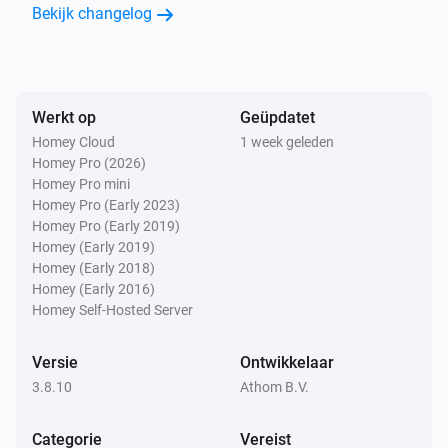
Bekijk changelog
Bewegingssensor (Z-Wave Plus)
De bewegingsmelder gaat uit
Bewegingssensor (Z-Wave Plus)
Werkt op
Geüpdatet
Het sabotagealarm gaat aan
Homey Cloud
1 week geleden
Homey Pro (2026)
Bewegingssensor (Z-Wave Plus)
Homey Pro mini
Het sabotagealarm gaat uit
Homey Pro (Early 2023)
Homey Pro (Early 2019)
Homey (Early 2019)
CO Sensor
Homey (Early 2018)
Het accuniveau is veranderd
Homey (Early 2016)
Homey Self-Hosted Server
CO Sensor
Het CO-alarm gaat aan
Versie
Ontwikkelaar
3.8.10
Athom B.V.
CO Sensor
Het CO-alarm gaat uit
Categorie
Vereist