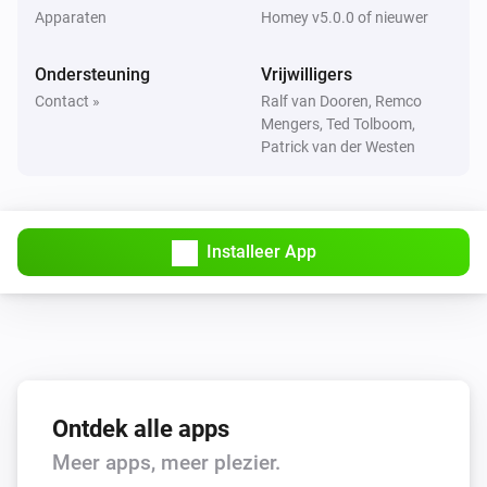
Apparaten
Homey v5.0.0 of nieuwer
CO Sensor
Het hitte-alarm gaat aan
Ondersteuning
Vrijwilligers
Contact »
Ralf van Dooren, Remco
CO Sensor
Mengers, Ted Tolboom,
Het hitte-alarm gaat uit
Patrick van der Westen
CO Sensor
De temperatuur verandert
Installeer App
Deur/Raam Sensor
Het contactalarm gaat aan
Deur/Raam Sensor
Het contactalarm gaat uit
Ontdek alle apps
Deur/Raam Sensor
Meer apps, meer plezier.
Het sabotagealarm gaat aan