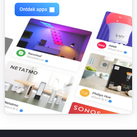
Ontdek apps
Deur/Raam Sensor
Het sabotagealarm gaat uit
Deur/Raam Sensor
De temperatuur verandert
Deur/Raam Sensor
Het accuniveau is veranderd
Deur/Raam Sensor (Z-Wave Plus)
Het contactalarm gaat aan
Deur/Raam Sensor (Z-Wave Plus)
Het contactalarm gaat uit
Deur/Raam Sensor (Z-Wave Plus)
Het sabotagealarm gaat aan