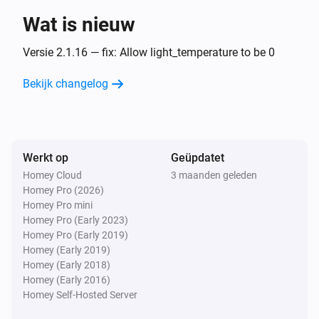
Wat is nieuw
Meerkleurige lichtstrip (L920)
Aangezet
Versie 2.1.16 — fix: Allow light_temperature to be 0
Bekijk changelog
Meerkleurige lichtstrip (L920)
Uitgezet
Meerkleurige lichtstrip (L920)
Werkt op
Geüpdatet
Het dim-niveau is veranderd
Homey Cloud
3 maanden geleden
Homey Pro (2026)
Meerkleurige lichtstrip (L930)
Homey Pro mini
Aangezet
Homey Pro (Early 2023)
Homey Pro (Early 2019)
Homey (Early 2019)
Meerkleurige lichtstrip (L930)
Homey (Early 2018)
Uitgezet
Homey (Early 2016)
Homey Self-Hosted Server
Meerkleurige lichtstrip (L930)