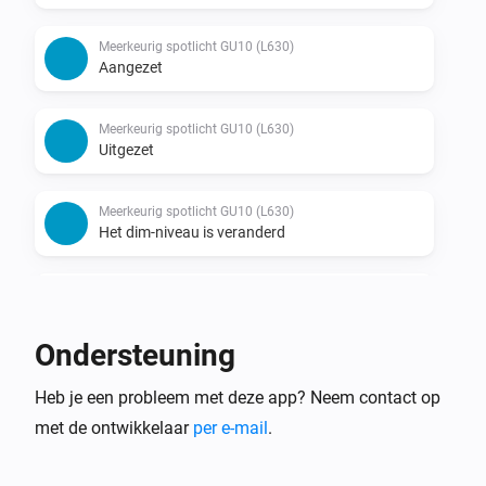
Services → Schakel Third-Party Compatibility in. Meer 
info: https://www.tapo.com/us/faq/714/

Meerkeurig spotlicht GU10 (L630)
Aangezet
Als je problemen ondervindt met de lokale verbinding, 
probeer dan Third-Party Compatibility in de Tapo-app 
Meerkeurig spotlicht GU10 (L630)
Uitgezet
Meerkeurig spotlicht GU10 (L630)
Het dim-niveau is veranderd
Meerkleurige lichtstrip (L900)
Aangezet
Ondersteuning
Meerkleurige lichtstrip (L900)
Heb je een probleem met deze app? Neem contact op
Uitgezet
met de ontwikkelaar
per e-mail
.
Meerkleurige lichtstrip (L900)
Het dim-niveau is veranderd