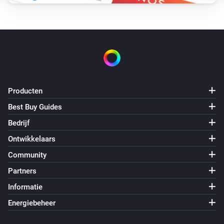
Aangezet
Slimme lamp (L535)
Uitgezet
Slimme lamp (L535)
Het dim-niveau is veranderd
Producten
Best Buy Guides
Smart wifi-stekkerdoos (P300)
Bedrijf
Aangezet
Ontwikkelaars
Smart wifi-stekkerdoos (P300)
Community
Uitgezet
Partners
Informatie
Stopcontact (P100)
Aangezet
Energiebeheer