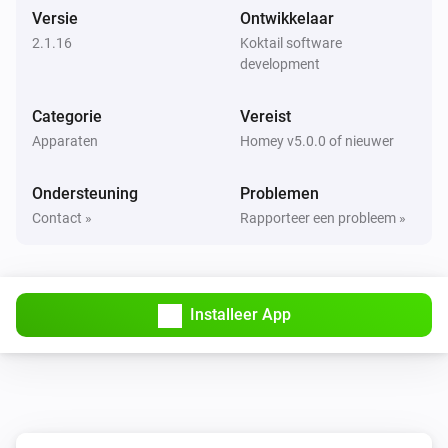
Het dim-niveau is veranderd
Versie
Ontwikkelaar
2.1.16
Koktail software
Schakelaar (S505)
development
Aangezet
Categorie
Vereist
Schakelaar (S505)
Apparaten
Homey v5.0.0 of nieuwer
Uitgezet
Ondersteuning
Problemen
Slimme lamp (L510)
Contact »
Rapporteer een probleem »
Aangezet
Slimme lamp (L510)
Uitgezet
Installeer App
Slimme lamp (L510)
Het dim-niveau is veranderd
Slimme lamp (L520)