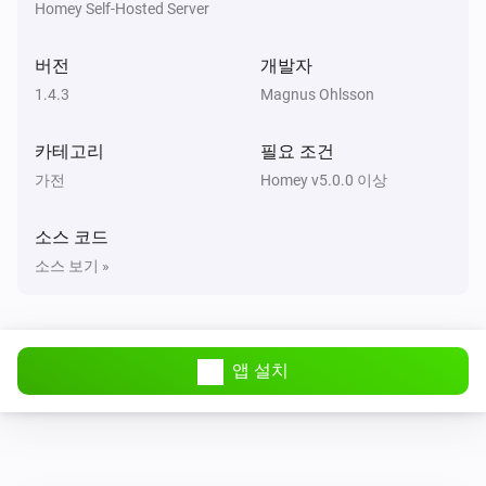
Homey Self-Hosted Server
Automower
Last position longitude is greater than
...
버전
개발자
1.4.3
Magnus Ohlsson
Automower
Last position longitude is less than
...
카테고리
필요 조건
Automower
가전
Homey v5.0.0 이상
Last position is inside one or more polygons
A
list of polygons in GeoJSON format. Eg. from
소스 코드
https://geojson.io/
소스 보기 »
그러면...
Automower
i
Poll and update status
앱 설치
Automower
Pause