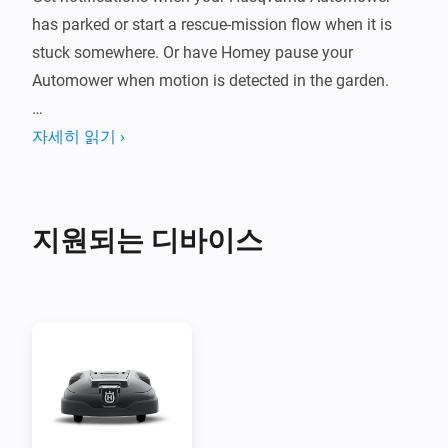
has parked or start a rescue-mission flow when it is 
stuck somewhere. Or have Homey pause your 
Automower when motion is detected in the garden.

You could prevent your sprinklers from running at the 
자세히 읽기 ›
same time as your Automower.
지원되는 디바이스