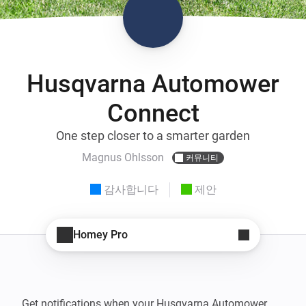
Husqvarna Automower
Connect
One step closer to a smarter garden
Magnus Ohlsson
커뮤니티
감사합니다
제안
Homey Pro
Get notifications when your Husqvarna Automower 