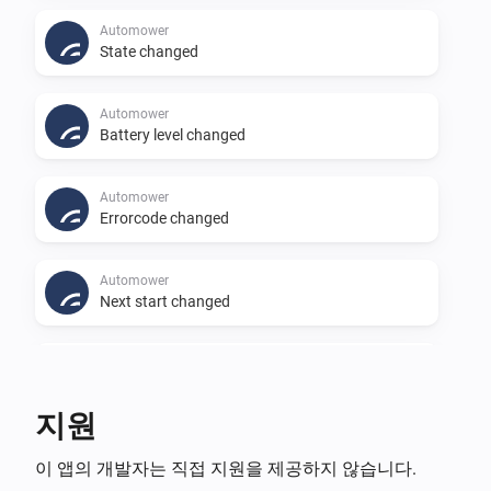
Automower
State changed
Automower
Battery level changed
Automower
Errorcode changed
Automower
Next start changed
Automower
Inactive Reason changed
지원
Automower
이 앱의 개발자는 직접 지원을 제공하지 않습니다.
Last position changed