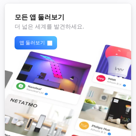
Automower
Park until scheduled start
모든 앱 둘러보기
더 넓은 세계를 발견하세요.
Automower
i
Park
앱 둘러보기
Automower
Park for
hours
Number of hours
Automower
i
Resume
Automower
i
Start and run for
hours
Number of hours