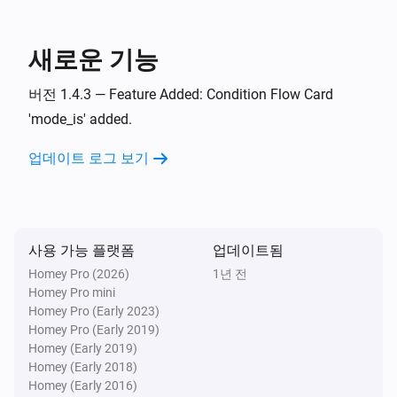
그리고...
새로운 기능
Automower
Activity is
...
버전 1.4.3 — Feature Added: Condition Flow Card
'mode_is' added.
Automower
State is
업데이트 로그 보기
...
Automower
Mode is
...
사용 가능 플랫폼
업데이트됨
Homey Pro (2026)
1년 전
Automower
Last position latitude is greater than
Homey Pro mini
...
Homey Pro (Early 2023)
Homey Pro (Early 2019)
Automower
Homey (Early 2019)
Last position latitude is less than
...
Homey (Early 2018)
Homey (Early 2016)