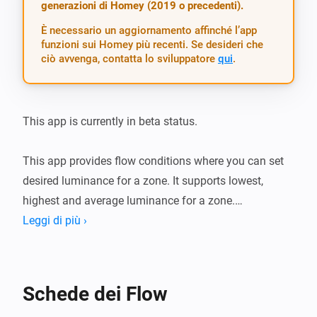
generazioni di Homey (2019 o precedenti).
È necessario un aggiornamento affinché l’app
funzioni sui Homey più recenti. Se desideri che
ciò avvenga, contatta lo sviluppatore
qui
.
This app is currently in beta status.

This app provides flow conditions where you can set 
desired luminance for a zone. It supports lowest, 
highest and average luminance for a zone.

By using this app your flows become independent of 
Leggi di più ›
luminance devices, Sso you can add or remove 
luminance devices without changing flows.
Schede dei Flow