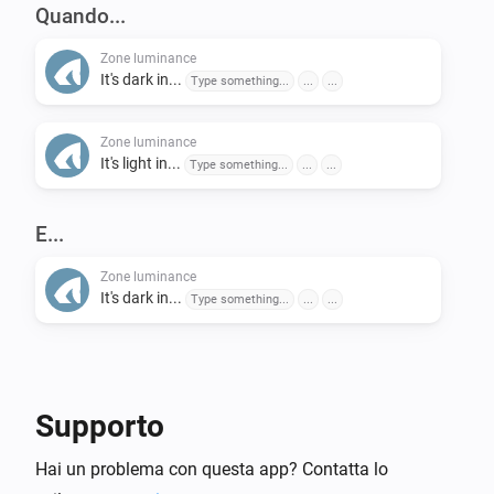
Quando...
Zone luminance
It's dark in...
Type something...
...
...
Zone luminance
It's light in...
Type something...
...
...
E...
Zone luminance
It's dark in...
Type something...
...
...
Supporto
Hai un problema con questa app? Contatta lo