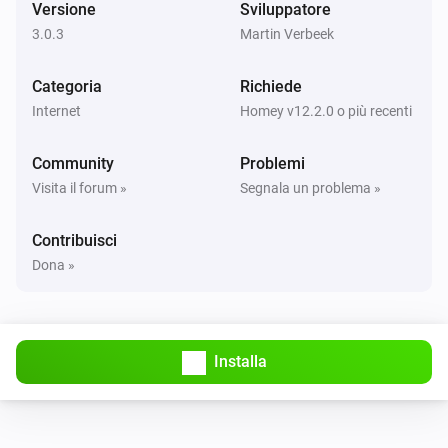
Versione
Sviluppatore
3.0.3
Martin Verbeek
E...
Categoria
Richiede
Rachio Controller
L'irrigazione è attiva
Internet
Homey v12.2.0 o più recenti
Community
Problemi
Rachio Valve
È attivato
Visita il forum »
Segnala un problema »
Contribuisci
Rachio Valve
È connesso
Dona »
Rachio Valve
L'allarme della batteria è acceso
Installa
Rachio Zones
È attivato