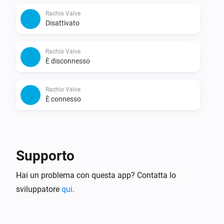
Rachio Valve
Disattivato
Rachio Valve
È disconnesso
Rachio Valve
È connesso
Rachio Valve
L'allarme della batteria è stato attivato
Supporto
Rachio Valve
Hai un problema con questa app? Contatta lo
L'allarme della batteria è stato disattivato
sviluppatore
qui
.
Rachio Valve
Il livello della batteria è cambiato