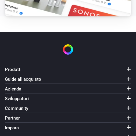
Rain Delay in days
Number of days, 0 is off
Rachio Controller
Riprendi l'irrigazione
Rachio Valve
Attiva
Rachio Valve
Prodotti
Disattiva
Guide all’acquisto
Azienda
Rachio Valve
Attiva o disattiva
Sviluppatori
Community
Rachio Zones
Partner
Attiva
Impara