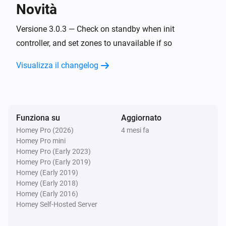
Novità
Rachio Zones
Attivato
Versione 3.0.3 — Check on standby when init
controller, and set zones to unavailable if so
Rachio Zones
Visualizza il changelog
Disattivato
Rachio Zones
Irrigazione programmata avviata
Funziona su
Aggiornato
Homey Pro (2026)
4 mesi fa
Rachio Zones
Homey Pro mini
Zona interrotta irrigazione
Homey Pro (Early 2023)
Homey Pro (Early 2019)
Stazione base Rachio per timer del tubo
Homey (Early 2019)
È disconnesso
Homey (Early 2018)
Homey (Early 2016)
Homey Self-Hosted Server
Stazione base Rachio per timer del tubo
È connesso