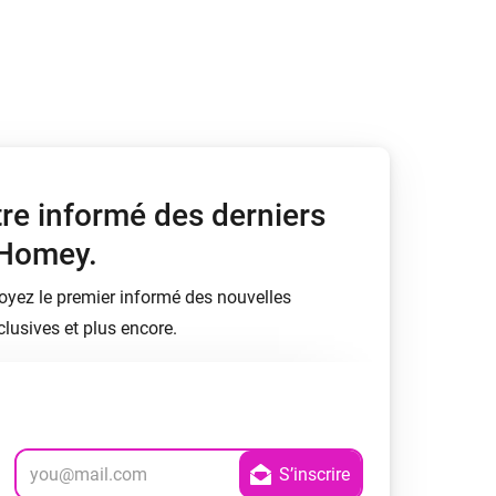
Homey Pro
Ethernet Adapter
Connectez-vous à votre
réseau Ethernet câblé.
tre informé des derniers
 Homey.
soyez le premier informé des nouvelles
lusives et plus encore.