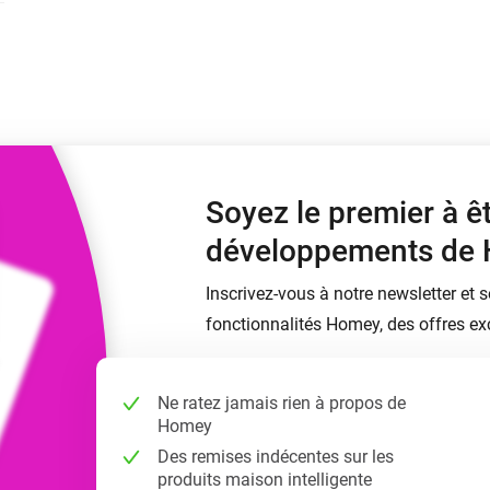
Moods
commandés
d personnalisés.
Choisissez ou créez des préréglages de
o et Homey Self-Hosted Server.
lumière.
domotiques pour vous.
Homey Energy Dongle
tivité sans
Surveillez la consommation
tocoles.
d’énergie de votre maison en
temps réel.
Soyez le premier à ê
développements de
Inscrivez-vous à notre newsletter et 
fonctionnalités Homey, des offres exc
Ne ratez jamais rien à propos de
Homey
Des remises indécentes sur les
produits maison intelligente