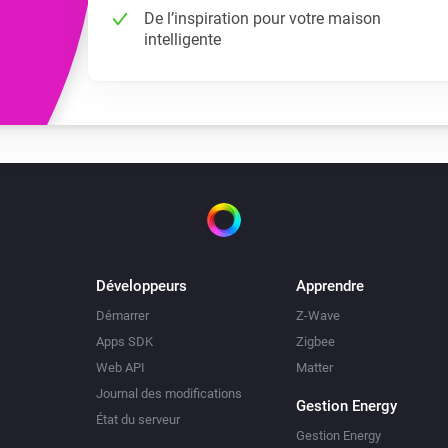
De l’inspiration pour votre maison
intelligente
Développeurs
Apprendre
Démarrer
Z-Wave
Apps SDK
Zigbee
Web API
Matter
Journal des modifications
Gestion Energy
État du serveur
Gestion Energy