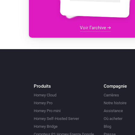
Voir l’archive
Produits
Compagnie
Homey Cloud
Carrières
Homey Pro
Notre histoire
Homey Pro mini
Assistance
Homey Self-Hosted Server
Où acheter
Homey Bridge
Blog
Compteur P1 Homey Energy Dongle
Presse