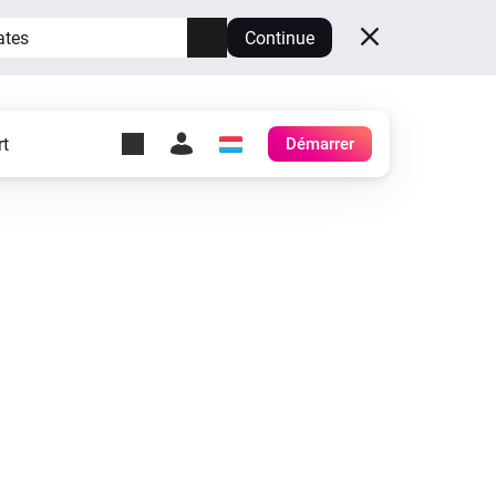
ates
Continue
t
Démarrer
y Self-Hosted Server
es
ez votre propre Homey.
h
Self-Hosted Server
Exécutez Homey sur votre
matériel.