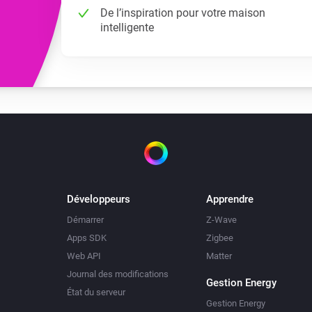
De l’inspiration pour votre maison
intelligente
Développeurs
Apprendre
Démarrer
Z-Wave
Apps SDK
Zigbee
Web API
Matter
Journal des modifications
Gestion Energy
État du serveur
Gestion Energy