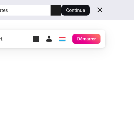
ates
Continue
t
Démarrer
y Self-Hosted Server
es
ez votre propre Homey.
h
Self-Hosted Server
Exécutez Homey sur votre
matériel.