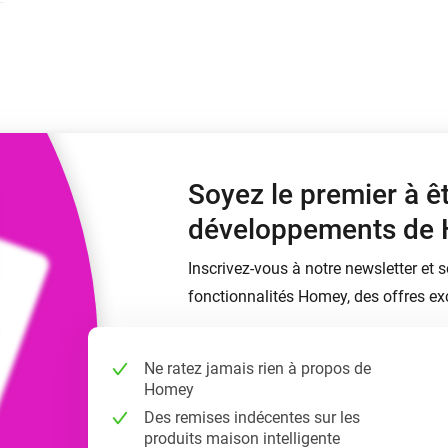
Moods
commandés
d personnalisés.
Choisissez ou créez des préréglages de
o et Homey Self-Hosted Server.
lumière.
domotiques pour vous.
Homey Energy Dongle
tivité sans
Surveillez la consommation
tocoles.
d’énergie de votre maison en
temps réel.
Soyez le premier à ê
développements de
Inscrivez-vous à notre newsletter et 
fonctionnalités Homey, des offres exc
Ne ratez jamais rien à propos de
Homey
Des remises indécentes sur les
produits maison intelligente