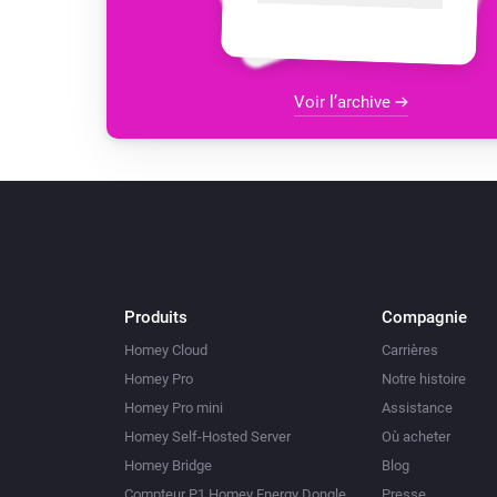
Voir l’archive
Produits
Compagnie
Homey Cloud
Carrières
Homey Pro
Notre histoire
Homey Pro mini
Assistance
Homey Self-Hosted Server
Où acheter
Homey Bridge
Blog
Compteur P1 Homey Energy Dongle
Presse