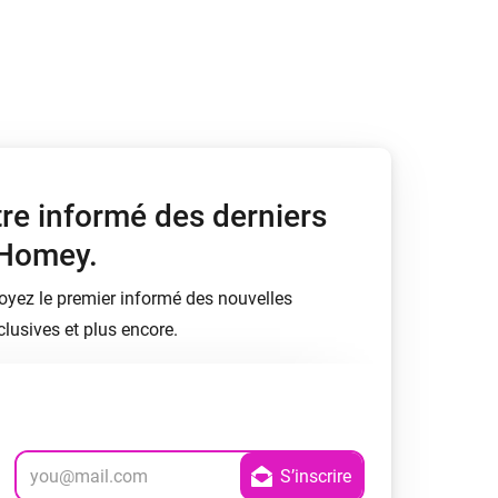
Homey Pro
Ethernet Adapter
Connectez-vous à votre
réseau Ethernet câblé.
tre informé des derniers
 Homey.
soyez le premier informé des nouvelles
lusives et plus encore.