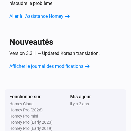
résoudre le problème.
RTS Prise
Alterner activé ou désactivé
Aller à l’Assistance Homey
Stores Somfy
Définir l'état
...
Nouveautés
Version 3.3.1 — Updated Korean translation.
Stores Somfy
Inclinaison vers le bas
Afficher le journal des modifications
Stores Somfy
Inclinaison vers le haut
Fonctionne sur
Mis à jour
Stores Somfy
Inclinez
en
étapes
Direction
Étapes
Homey Cloud
il y a 2 ans
Homey Pro (2026)
Homey Pro mini
Stores Somfy
Homey Pro (Early 2023)
Aller à MA position
Homey Pro (Early 2019)