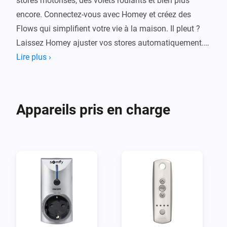
stores motorisés, des volets roulants et bien plus 
encore. Connectez-vous avec Homey et créez des 
Flows qui simplifient votre vie à la maison. Il pleut ? 
Laissez Homey ajuster vos stores automatiquement. 
Vous voulez regarder un film ? Atténuez les lumières et 
Lire plus ›
fermez les rideaux.
Appareils pris en charge