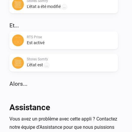
Stores Somfy
L'état a été modifié
...
Et...
RTS Prise
Est activé
Stores Somfy
L'état est
...
Alors...
RTS Prise
Activer
Assistance
RTS Prise
Vous avez un problème avec cette appli ? Contactez
Désactiver
notre équipe d’Assistance pour que nous puissions