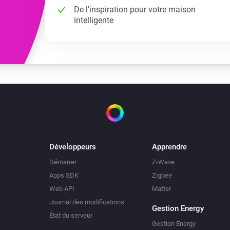
De l’inspiration pour votre maison
intelligente
Développeurs
Apprendre
Démarrer
Z-Wave
Apps SDK
Zigbee
Web API
Matter
Journal des modifications
Gestion Energy
État du serveur
Gestion Energy