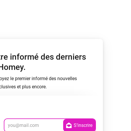
Homey Pro
Ethernet Adapter
Connectez-vous à votre
réseau Ethernet câblé.
tre informé des derniers
 Homey.
soyez le premier informé des nouvelles
lusives et plus encore.