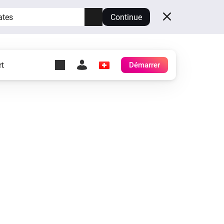
ates
Continue
t
Démarrer
y Self-Hosted Server
es
ez votre propre Homey.
h
Self-Hosted Server
Exécutez Homey sur votre
matériel.