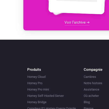
Voir l’archive
Produits
Compagnie
Homey Cloud
Carrières
Homey Pro
Notre histoire
Homey Pro mini
Assistance
Homey Self-Hosted Server
Où acheter
Homey Bridge
Blog
Compteur P1 Homey Energy Dongle
Presse