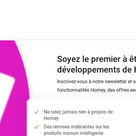
Moods
commandés
d personnalisés.
Choisissez ou créez des préréglages de
o et Homey Self-Hosted Server.
lumière.
domotiques pour vous.
Homey Energy Dongle
tivité sans
Surveillez la consommation
tocoles.
d’énergie de votre maison en
temps réel.
Soyez le premier à ê
développements de
Inscrivez-vous à notre newsletter et 
fonctionnalités Homey, des offres exc
Ne ratez jamais rien à propos de
Homey
Des remises indécentes sur les
produits maison intelligente