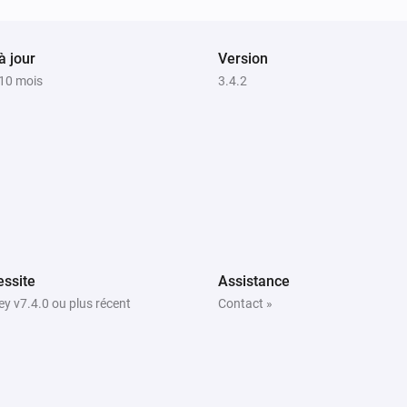
Déverrouiller
Danalock V2
à jour
Version
Verrouiller
a 10 mois
3.4.2
Danalock V2
Set PIN
:
ID
PIN code
Danalock V3 Z-Wave
Delete PIN
ID
Danalock V3 Zigbee
Déverrouiller
ssite
Assistance
y v7.4.0 ou plus récent
Contact »