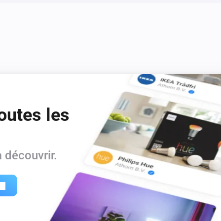
outes les
 découvrir.