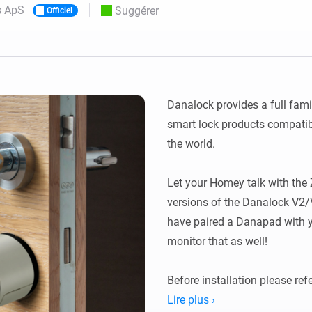
s ApS
Suggérer
Officiel
Moods
commandés
d personnalisés.
Choisissez ou créez des préréglages de
o et Homey Self-Hosted Server.
lumière.
domotiques pour vous.
Homey Energy Dongle
tivité sans
Surveillez la consommation
tocoles.
d’énergie de votre maison en
temps réel.
Danalock provides a full fami
smart lock products compatib
the world.

Let your Homey talk with the
versions of the Danalock V2/V
have paired a Danapad with yo
monitor that as well!

Before installation please refe
Lire plus ›