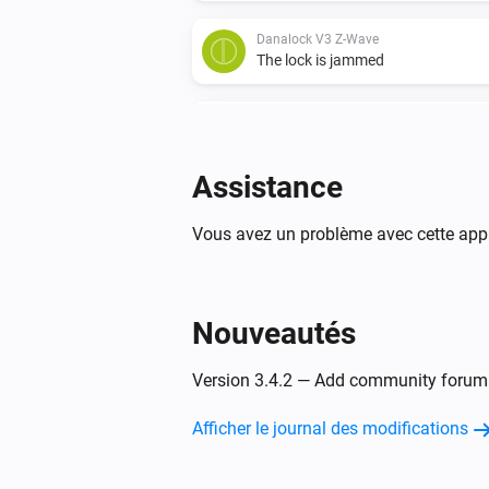
Danalock V3 Z-Wave
The lock is jammed
Danalock V3 Zigbee
Déverrouillé
Assistance
Et...
Vous avez un problème avec cette appl
Danalock UMV3
Un verrou est verrouillé
Nouveautés
Danalock V3 Zigbee
Un verrou est verrouillé
Version 3.4.2 — Add community forum 
Alors...
Afficher le journal des modifications
Danalock UMV3