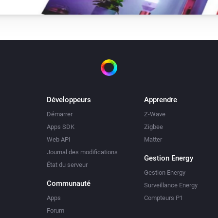
Développeurs
Apprendre
Démarrer
Z-Wave
Apps SDK
Zigbee
Web API
Matter
Journal des modifications
Gestion Energy
État du serveur
Gestion Energy
Communauté
Surveillance Energy
Apps
Compteurs P1
Forum