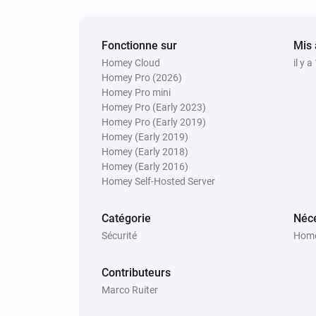
Verrouiller
Danalock UMV3
Fonctionne sur
Mis 
Set PIN
:
ID
PIN code
Homey Cloud
il y 
Homey Pro (2026)
Homey Pro mini
Danalock V2
Homey Pro (Early 2023)
Delete PIN
ID
Homey Pro (Early 2019)
Homey (Early 2019)
Danalock V3 Z-Wave
Homey (Early 2018)
Déverrouiller
Homey (Early 2016)
Homey Self-Hosted Server
Danalock V3 Zigbee
Verrouiller
Catégorie
Néce
Sécurité
Home
Danalock V3 Zigbee
Set PIN
:
Contributeurs
ID
PIN code
Marco Ruiter