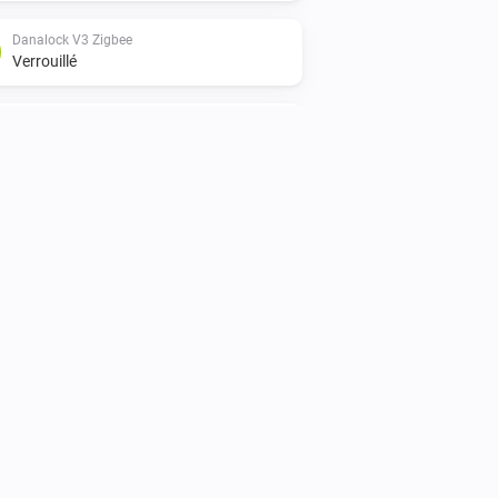
Danalock V3 Zigbee
Verrouillé
Danalock V3 Zigbee
Verrouillé
Danalock V3 Z-Wave
Un verrou est verrouillé
Danalock UMV3