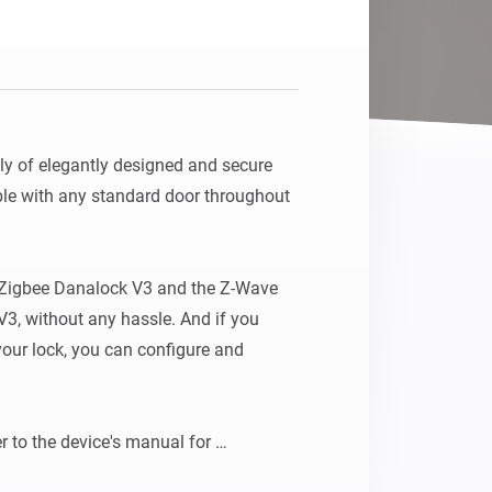
Homey Pro
Ethernet Adapter
Connectez-vous à votre
réseau Ethernet câblé.
ly of elegantly designed and secure 
le with any standard door throughout 
 Zigbee Danalock V3 and the Z-Wave 
3, without any hassle. And if you 
ur lock, you can configure and 
r to the device's manual for 