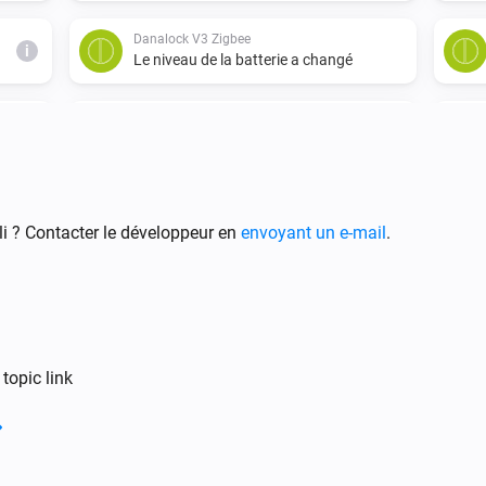
Danalock V3 Zigbee
i
Le niveau de la batterie a changé
Danalock V3 Zigbee
Déverrouillé
i ? Contacter le développeur en
envoyant un e-mail
.
Danalock V2
Un verrou est verrouillé
topic link
Danalock UMV3