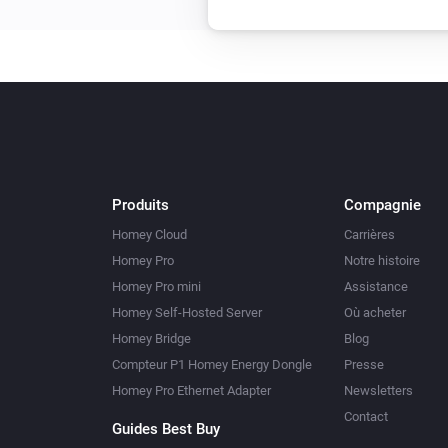
Produits
Compagnie
Homey Cloud
Carrières
Homey Pro
Notre histoire
Homey Pro mini
Assistance
Homey Self-Hosted Server
Où acheter
Homey Bridge
Blog
Compteur P1 Homey Energy Dongle
Presse
Homey Pro Ethernet Adapter
Newsletters
Contact
Guides Best Buy