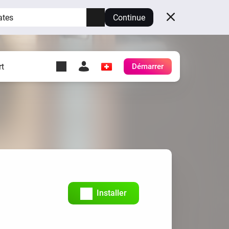
ates
Continue
t
Démarrer
y Self-Hosted Server
es
ez votre propre Homey.
h
Self-Hosted Server
Exécutez Homey sur votre
matériel.
Installer