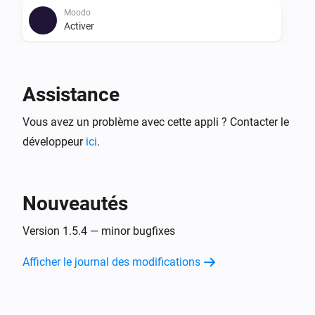
Moodo
Activer
Moodo
Désactiver
Assistance
Moodo
Vous avez un problème avec cette appli ? Contacter le
Alterner activé ou désactivé
développeur
ici
.
Moodo
Mettre l'intensité lumineuse sur
%
Nouveautés
Moodo
Version 1.5.4 — minor bugfixes
i
Définir l'intensité lumineuse sur relative
%
Afficher le journal des modifications
Moodo
Set essence
...