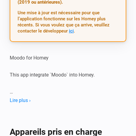
(2019 ou antérieures).
Une mise à jour est nécessaire pour que
l’application fonctionne sur les Homey plus
récents. Si vous voulez que ça arrive, veuillez
contacter le développeur
ici
.
Moodo for Homey

This app integrate `Moodo` into Homey.

*Usage*

Lire plus ›
1. Install app

2. Add device(s) to Homey.

Appareils pris en charge
Note: Essences can be set using Action Flowcard
