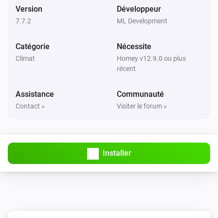
La température cible a été modifiée
Version
Développeur
7.7.2
ML Development
Altherma Heatpump
La température a changé
Catégorie
Nécessite
Climat
Homey v12.9.0 ou plus
Altherma Heatpump
récent
Activé
Assistance
Communauté
Altherma Heatpump
Contact »
Visiter le forum »
Désactivé
Altherma Heatpump
Le mode du thermostat est passé à
...
Installer
Altherma Heatpump
The offset changed
Altherma Heatpump