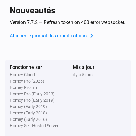
Nouveautés
Airconditioning Heatpump
i
The fan-speed changes
Version 7.7.2 — Refresh token on 403 error websocket.
Afficher le journal des modifications
Airconditioning Heatpump
The outdoor-temperature changes
Airconditioning Heatpump
i
Fonctionne sur
Mis à jour
The fan-horizontal changes
Homey Cloud
il y a 5 mois
Homey Pro (2026)
Airconditioning Heatpump
Homey Pro mini
i
The fan-vertical changes
Homey Pro (Early 2023)
Homey Pro (Early 2019)
Homey (Early 2019)
Altherma Heatpump
Homey (Early 2018)
Le compteur électrique a changé
Homey (Early 2016)
Homey Self-Hosted Server
Altherma Heatpump