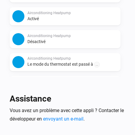
Airconditioning Heatpump
Activé
Airconditioning Heatpump
Désactivé
Airconditioning Heatpump
Le mode du thermostat est passé à
...
Airconditioning Heatpump
L'humidité a changé
Assistance
Airconditioning Heatpump
i
Vous avez un problème avec cette appli ? Contacter le
The fan-mode changes
développeur en
envoyant un e-mail
.
Airconditioning Heatpump
The powerful-mode changes