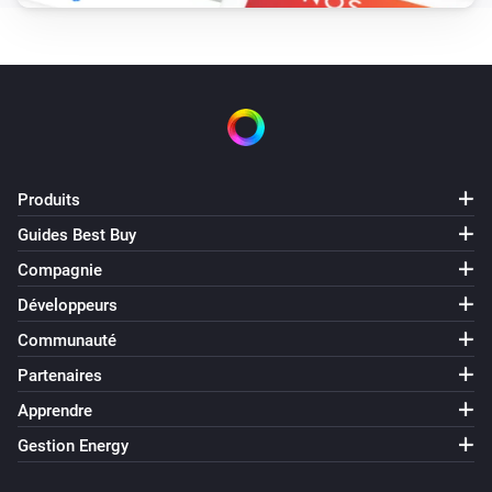
Désactivé
Altherma Hotwatertank
Le mode du thermostat est passé à
...
Altherma Hotwatertank
The powerful-mode changes
Produits
Guides Best Buy
Altherma Hotwatertank
Compagnie
The tank-temperature changes
Développeurs
Et...
Communauté
Partenaires
Airconditioning Heatpump
Est activé
Apprendre
Gestion Energy
Airconditioning Heatpump
Le mode du thermostat est
...