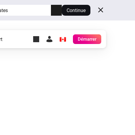
ates
Continue
t
Démarrer
y Self-Hosted Server
es
ez votre propre Homey.
h
Self-Hosted Server
Exécutez Homey sur votre
matériel.