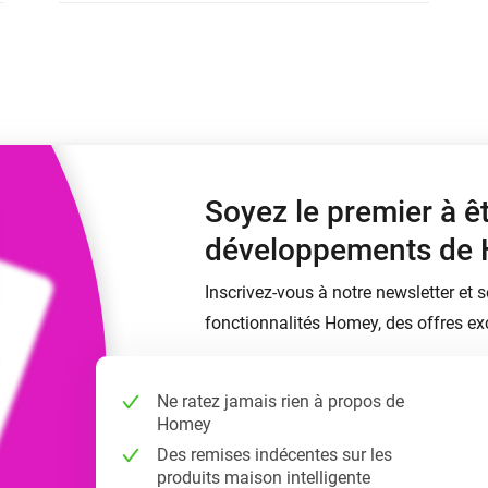
Moods
commandés
d personnalisés.
Choisissez ou créez des préréglages de
o et Homey Self-Hosted Server.
lumière.
domotiques pour vous.
Homey Pro
Ethernet Adapter
tivité sans
tocoles.
Connectez-vous à votre
réseau Ethernet câblé.
Soyez le premier à ê
développements de
Inscrivez-vous à notre newsletter et 
fonctionnalités Homey, des offres exc
Ne ratez jamais rien à propos de
Homey
Des remises indécentes sur les
produits maison intelligente