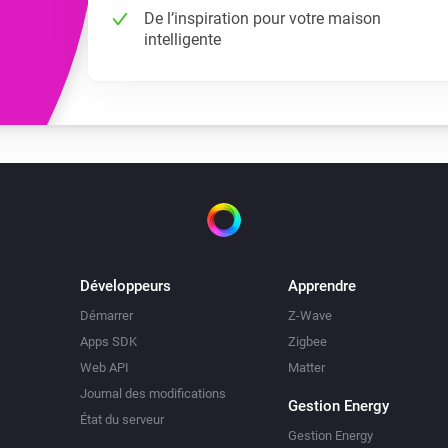
De l’inspiration pour votre maison
intelligente
Développeurs
Apprendre
Démarrer
Z-Wave
Apps SDK
Zigbee
Web API
Matter
Journal des modifications
Gestion Energy
État du serveur
Gestion Energy