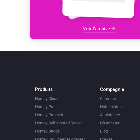
Voir l’archive
Produits
Compagnie
Homey Cloud
Carrières
Homey Pro
Notre histoire
Homey Pro mini
Assistance
Homey Self-Hosted Server
Où acheter
Homey Bridge
Blog
Homey Pro Ethernet Adapter
Presse