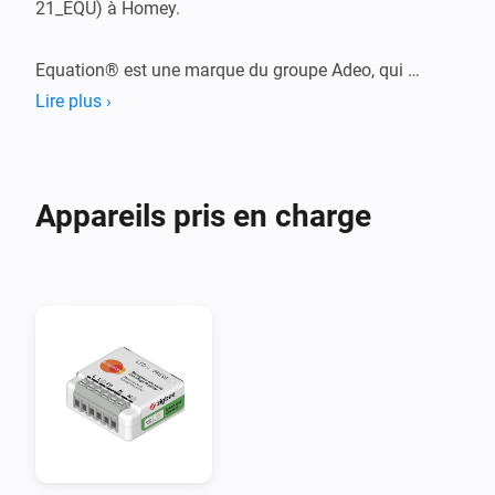
21_EQU) à Homey.

Equation® est une marque du groupe Adeo, qui 
reconditionne les produits Nodon®. Ce module permet 
Lire plus ›
de contrôler des radiateurs électriques via le système 
de fil pilote, couramment utilisé en France.

Appareils pris en charge
Appareil compatible :

- Module Chauffage Fil Pilote Zigbee (SIN-4-FP-
21_EQU)