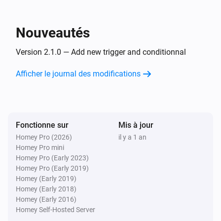
Consommation inférieure ou égale à
Puissance
watts
(W)
Nouveautés
Alors...
Version 2.1.0 — Add new trigger and conditionnal
Module fil pilote (SIN-4-FP-21_EQU)
i
Afficher le journal des modifications
Définir le mode du fil pilote à
Mode
Fonctionne sur
Mis à jour
Homey Pro (2026)
il y a 1 an
Homey Pro mini
Homey Pro (Early 2023)
Homey Pro (Early 2019)
Homey (Early 2019)
Homey (Early 2018)
Homey (Early 2016)
Homey Self-Hosted Server