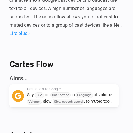
characters to a Google cast device or broadcast the 
text to all devices. A high number of languages are 
supported. The action flow allows you to not cast to 
muted devices or to a group of cast devices like a Nest 
Mini stereo pair.
Lire plus ›
Cartes Flow
Alors...
Cast a text to Google
Say
on
in
at volume
Text
Cast device
Language
, slow
, to muted too
Volume
Slow speech speed
Send to muted device too