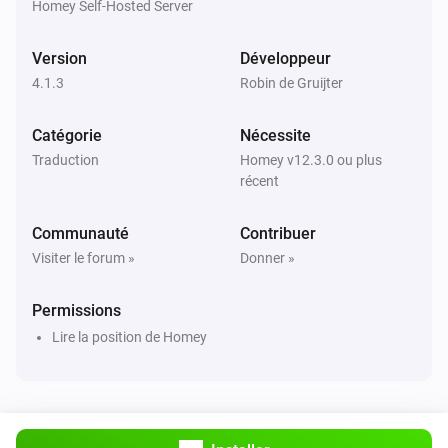
Homey Self-Hosted Server
Alors...
cowboy
Version
Développeur
Advanced
Obtenir les infos JSON
...
4.1.3
Robin de Gruijter
Catégorie
Nécessite
Traduction
Homey v12.3.0 ou plus
récent
Communauté
Contribuer
Visiter le forum »
Donner »
Permissions
Lire la position de Homey