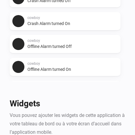
Crash Alarm turned Off
cowboy
Crash Alarm turned On
cowboy
Offline Alarm turned Off
cowboy
Offline Alarm turned On
cowboy
Battery Alarm turned Off
Widgets
cowboy
Vous pouvez ajouter les widgets de cette application à
Relocated Alarm turned On
votre tableau de bord ou à votre écran d’accueil dans
l’application mobile.
cowboy