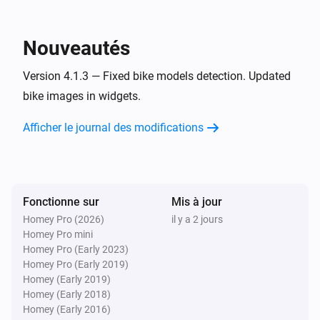
Total biking time changed
Nouveautés
cowboy
Odometer changed
Version 4.1.3 — Fixed bike models detection. Updated
bike images in widgets.
cowboy
Range changed
Afficher le journal des modifications
cowboy
Last trip speed changed
Fonctionne sur
Mis à jour
cowboy
Homey Pro (2026)
il y a 2 jours
Last trip distance changed
Homey Pro mini
Homey Pro (Early 2023)
Homey Pro (Early 2019)
cowboy
Homey (Early 2019)
Record personnel battu
Homey (Early 2018)
Homey (Early 2016)