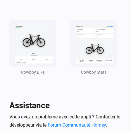
Relocated Alarm turned Off
cowboy
Stolen Alarm turned On
cowboy
Nouveau badge ou étape débloqué
cowboy
Last parked time changed
Cowboy Bike
Cowboy Stats
cowboy
Location changed
Assistance
cowboy
Park distance changed
Vous avez un problème avec cette appli ? Contacter le
développeur via le
Forum Communauté Homey
.
cowboy