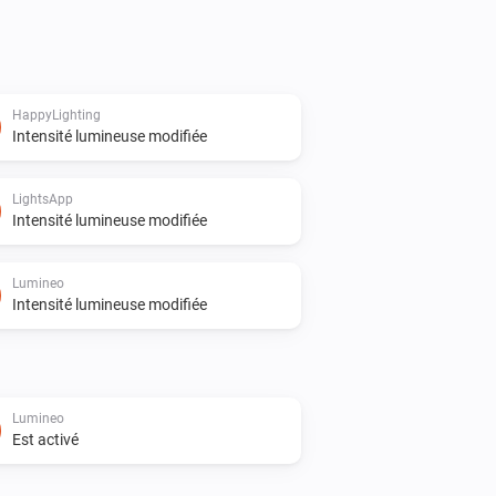
o find or control the lights if you are 
HappyLighting
Intensité lumineuse modifiée
LightsApp
Intensité lumineuse modifiée
Lumineo
Intensité lumineuse modifiée
Lumineo
Est activé