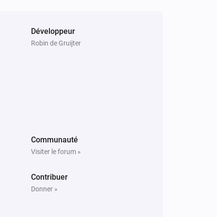
Random mode
Développeur
Robin de Gruijter
Lumineo
Alterner activé ou désactivé
Lumineo
Mode
...
Communauté
Visiter le forum »
Contribuer
Donner »