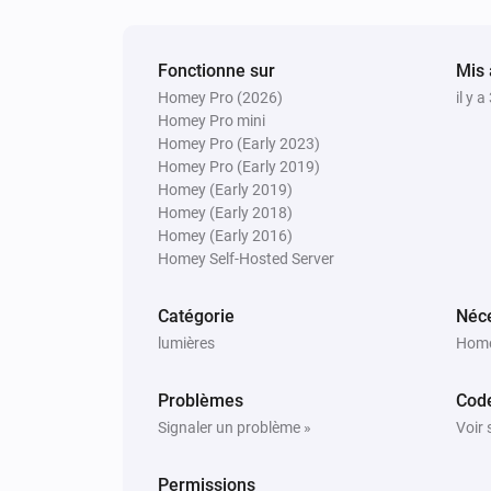
Définir l'intensité lumineuse sur
relative
%
Fonctionne sur
Mis 
Homey Pro (2026)
il y a
Lumineo
Homey Pro mini
Activer
Homey Pro (Early 2023)
Homey Pro (Early 2019)
Lumineo
Homey (Early 2019)
Mettre l'intensité lumineuse sur
%
Homey (Early 2018)
Homey (Early 2016)
Homey Self-Hosted Server
Lumineo
Random mode
Catégorie
Néce
lumières
Home
Problèmes
Cod
Signaler un problème »
Voir 
Permissions