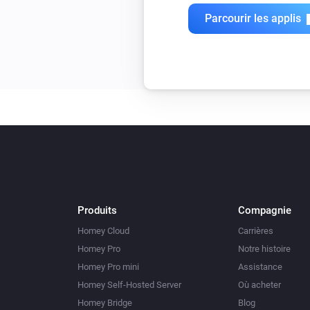
Parcourir les applis
Produits
Compagnie
Homey Cloud
Carrières
Homey Pro
Notre histoire
Homey Pro mini
Assistance
Homey Self-Hosted Server
Où acheter
Homey Bridge
Blog