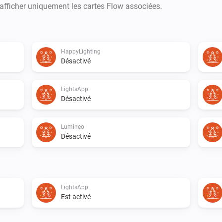
at time. So Homey is not able t
 afficher uniquement les cartes Flow associées.
HappyLighting
Désactivé
LightsApp
Désactivé
Lumineo
Désactivé
LightsApp
Est activé