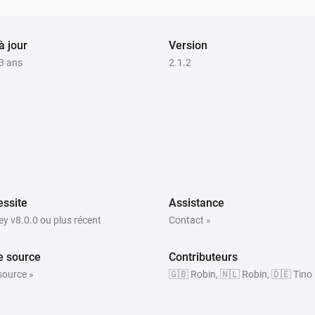
Mode
i
...
à jour
Version
 3 ans
2.1.2
Lumineo
Désactiver
Lumineo
Définir l'intensité lumineuse sur
i
relative
%
ssite
Assistance
y v8.0.0 ou plus récent
Contact »
e source
Contributeurs
source »
🇬🇧 Robin, 🇳🇱 Robin, 🇩🇪 Tino