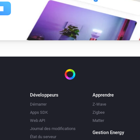
Développeurs
Apprendre
Démarrer
Z-Wave
Apps SDK
Zigbee
Web API
Matter
Journal des modifications
Gestion Energy
État du serveur