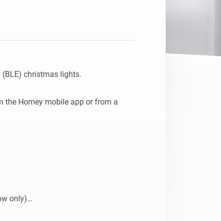
Homey Pro
Ethernet Adapter
Connectez-vous à votre
réseau Ethernet câblé.
(BLE) christmas lights.

m the Homey mobile app or from a 
ow only)
