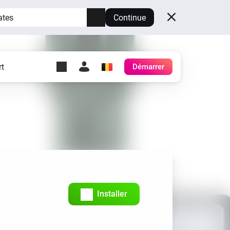
ates
Continue
t
Démarrer
y Self-Hosted Server
es
ez votre propre Homey.
h
Self-Hosted Server
Exécutez Homey sur votre
matériel.
Installer