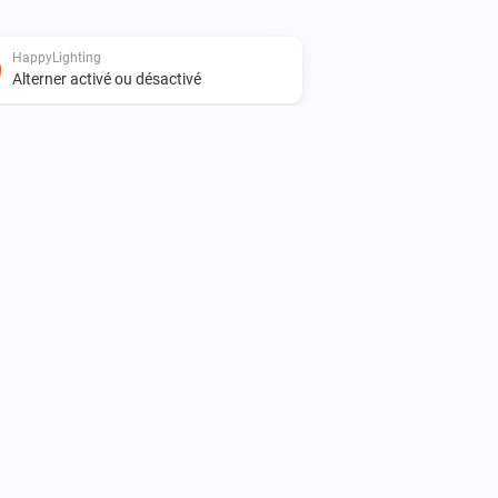
HappyLighting
Alterner activé ou désactivé
HappyLighting
i
Définir la teinte
°
HappyLighting
Définir la saturation
%
LightsApp
Activer
LightsApp
Mettre l'intensité lumineuse sur
%
LightsApp