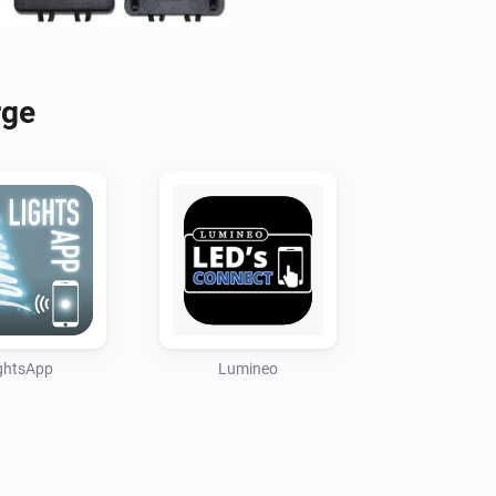
Setup in Homey:

Go to devices and select the ri
BLE lights are supported: Novo
rge
Lumineo. If you would like to 
let me know.

Controlling BLE lights:

Since this app uses Bluetoot
distance between Homey and th
have intermittend issues, try 
to the nature of BLE (and how
some time for Homey to connec
ghtsApp
Lumineo
takes 5 to 10 seconds before 
sending the first command 
faster. 30 seconds after the 
the light again. Please note t