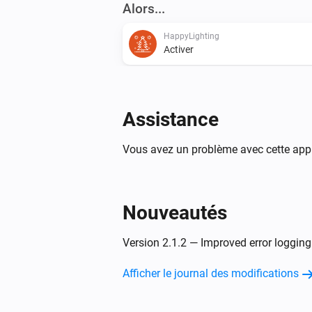
Alors...
HappyLighting
Activer
HappyLighting
Mettre l'intensité lumineuse sur
%
Assistance
Vous avez un problème avec cette appl
HappyLighting
Définir la couleur
...
HappyLighting
Nouveautés
Mode
...
Version 2.1.2 — Improved error logging
LightsApp
Afficher le journal des modifications
Désactiver
LightsApp