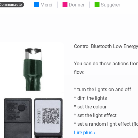
Merci
Donner
Suggérer
Communauté
Moods
commandés
d personnalisés.
Choisissez ou créez des préréglages de
o et Homey Self-Hosted Server.
lumière.
domotiques pour vous.
Homey Energy Dongle
tivité sans
Surveillez la consommation
tocoles.
d’énergie de votre maison en
temps réel.
Control Bluetooth Low Energy 
You can do these actions fro
flow:

* turn the lights on and off

* dim the lights

* set the colour

* set the light effect

* set a random light effect (fl
Lire plus ›