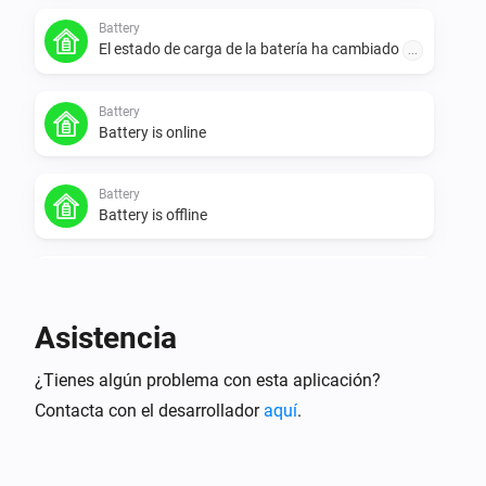
Battery
El estado de carga de la batería ha cambiado
...
Battery
Battery is online
Battery
Battery is offline
Battery
Dynamic load balancing activated
Asistencia
Battery
¿Tienes algún problema con esta aplicación?
Dynamic load balancing balancing deactivated
Contacta con el desarrollador
aquí
.
P1
La potencia ha cambiado