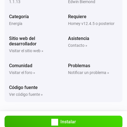
1.1.13
Edwin Biemond
Y...
Categoría
Requiere
Energía
Homey v12.4.5 o posterior
Battery
El estado de carga de la batería es
...
Sitio web del
Asistencia
desarrollador
Contacto »
Entonces...
Visitar el sitio web »
Battery
Comunidad
Enable self consumption
Problemas
Visitar el foro »
Notificar un problema »
Battery
Enable powerplay
Código fuente
Ver código fuente »
Battery
Enable home optimization
...
Instalar
Battery