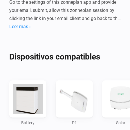
Go to the settings of this zonneplan app and provide 
your email, submit, allow this zonneplan session by 
clicking the link in your email client and go back to the 
app and finish your registration.

Leer más ›
Add your device, it will show you all the zonneplan 
contracts which have PV or P1 as type.

Dispositivos compatibles
Device will poll every 2 minutes the latest data, but 
data will be refreshed every 5 minutes on zonneplan.

Troubleshooting, if the token is expired, you can fix it 
by doing the  app settings again and it will pickup 
Battery
P1
Solar