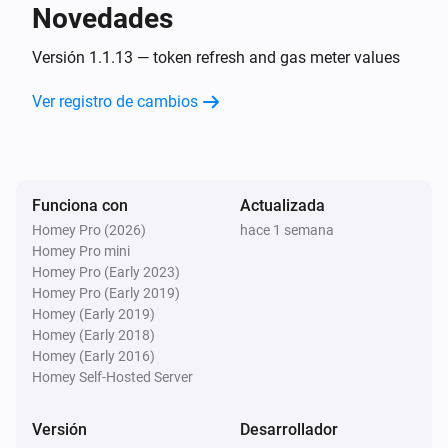
Novedades
P1
El contador de gas ha cambiado
Versión 1.1.13 — token refresh and gas meter values
Ver registro de cambios
P1
La potencia ha cambiado
Solar
Funciona con
Actualizada
La potencia ha cambiado
Homey Pro (2026)
hace 1 semana
Homey Pro mini
Solar
Homey Pro (Early 2023)
El contador de energía ha cambiado
Homey Pro (Early 2019)
Homey (Early 2019)
Homey (Early 2018)
Solar
Homey (Early 2016)
La potencia ha cambiado
Homey Self-Hosted Server
Solar
Versión
Desarrollador
El contador de energía ha cambiado