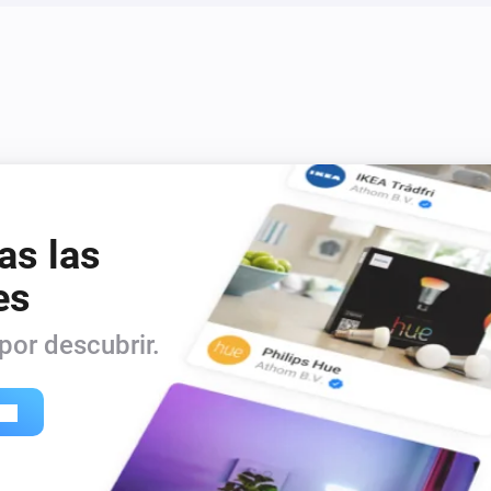
as las
es
or descubrir.