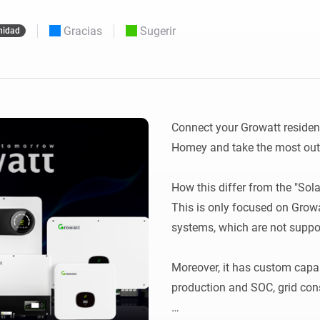
Moods
os.
Elige o crea preajustes de iluminación.
ompras
Gracias
Sugerir
idad
o y Homey Self-Hosted Server.
nteligentes adecuados para ti.
Adaptador de Ethernet
de Homey Pro
tividad
eis
Conéctate por cable a tu red
Ethernet.
Connect your Growatt resident
Homey and take the most out o
How this differ from the "Sola
This is only focused on Grow
systems, which are not suppor
Moreover, it has custom capabil
production and SOC, grid con