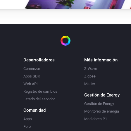
Desarrolladores
Más información
Comenzar
Z-Wave
Apps SDK
Zigbee
Web API
Matter
Registro de cambios
Gestión de Energy
Estado del servidor
Gestión de Energy
Comunidad
Monitoreo de energía
Apps
Medidores P1
Foro