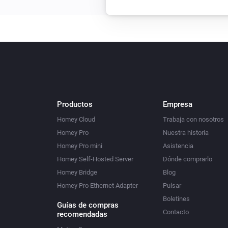
Productos
Empresa
Homey Cloud
Trabaja con nosotros
Homey Pro
Nuestra historia
Homey Pro mini
Asistencia
Homey Self-Hosted Server
Dónde comprarlo
Homey Bridge
Blog
Homey Pro Ethernet Adapter
Pulsar
Boletines
Guías de compras
Contacto
recomendadas