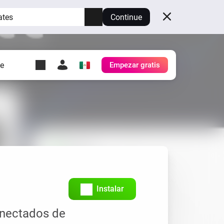
ates
Continue
te
Empezar gratis
y Self-Hosted Server
es
tu propio Homey.
h
Self-Hosted Server
Ejecuta Homey en tu
hardware.
Instalar
onectados de