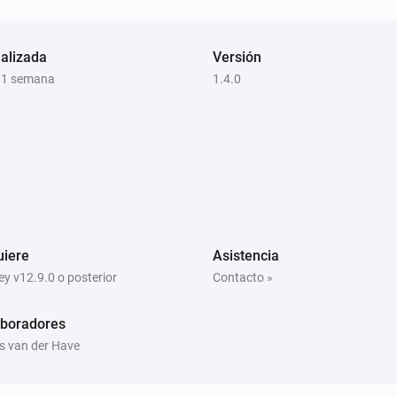
Abrir aplicación
dos
Nombre de la aplicación
alizada
Versión
 1 semana
1.4.0
uiere
Asistencia
y v12.9.0 o posterior
Contacto »
aboradores
s van der Have