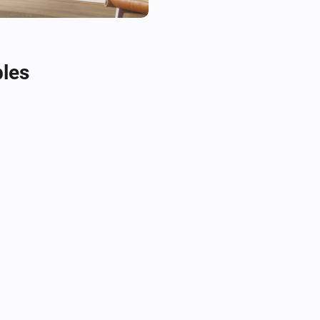
Debido a las limitaciones de
TV, algunas funciones podrían
absoluto.

bles
Por ejemplo:

Los controles de volumen podr
La carátula y la información 
La aplicación de YouTube requ
para detener un vídeo, dependi
oculta.

La pestaña "Seleccione fuente