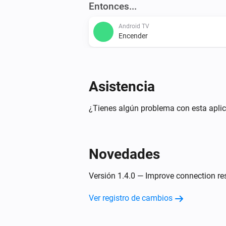
Entonces...
Android TV
Encender
Android TV
Subir el volumen
Asistencia
Android TV
¿Tienes algún problema con esta aplic
Configurar volumen relativo
%
Android TV
Novedades
Activar el volumen o silenciar
Versión 1.4.0 — Improve connection res
Android TV
Reproducir o pausar
Ver registro de cambios
Android TV
Pulsa la tecla
durante