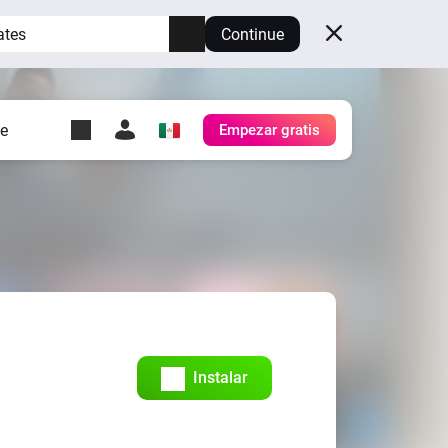
ates
Continue
te
Empezar gratis
y Self-Hosted Server
es
tu propio Homey.
h
Self-Hosted Server
Ejecuta Homey en tu
hardware.
Instalar