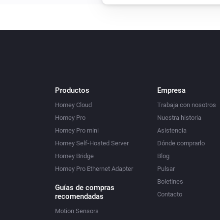
Productos
Empresa
Homey Cloud
Trabaja con nosotros
Homey Pro
Nuestra historia
Homey Pro mini
Asistencia
Homey Self-Hosted Server
Dónde comprarlo
Homey Bridge
Blog
Homey Pro Ethernet Adapter
Pulsar
Boletines
Guías de compras
Contacto
recomendadas
Motion Sensors