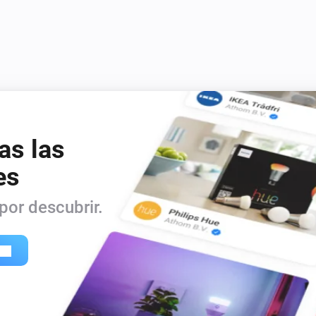
as las
es
or descubrir.