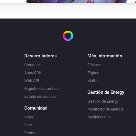
Desarrolladores
Más información
Comenzar
Z-Wave
Apps SDK
Zigbee
Web API
Matter
Registro de cambios
Gestión de Energy
Estado del servidor
Gestión de Energy
Comunidad
Monitoreo de energía
Apps
Medidores P1
Foro
Pentest