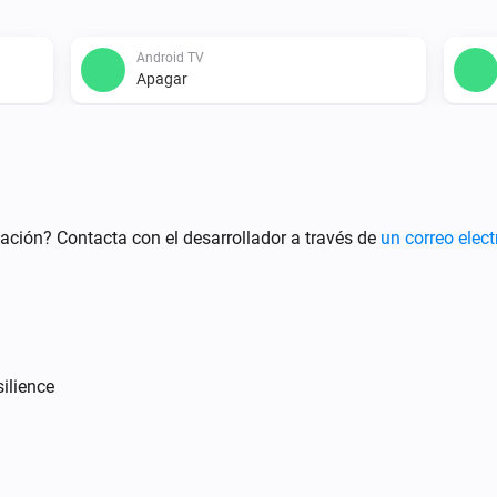
Android TV
Apagar
Android TV
Bajar el volumen
Android TV
ación? Contacta con el desarrollador a través de
un correo elect
i
Silenciar el volumen
Android TV
Reproducir
ilience
Android TV
Siguiente
Android TV