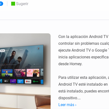
Moods
Sugerir
al
os.
Elige o crea preajustes de iluminación.
ompras
o y Homey Self-Hosted Server.
nteligentes adecuados para ti.
Adaptador de Ethernet
de Homey Pro
tividad
eis
Conéctate por cable a tu red
Ethernet.
Con la aplicación Android TV
controlar sin problemas cualqu
ejecute Android TV o Google T
inicia aplicaciones específica
desde Homey.

Para utilizar esta aplicación,
Android TV esté instalado en s
está instalado, puedes encont
dispositivo.

Leer más ›