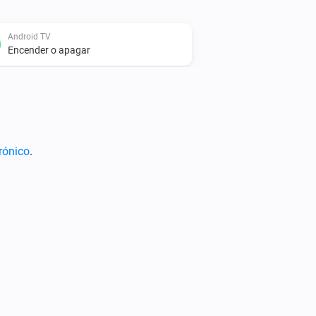
Android TV
Encender o apagar
Android TV
Configurar el volumen a
%
Android TV
rónico
.
Activar el volumen
Android TV
Pausa
Android TV
Anterior
Android TV
Abrir aplicación enlace