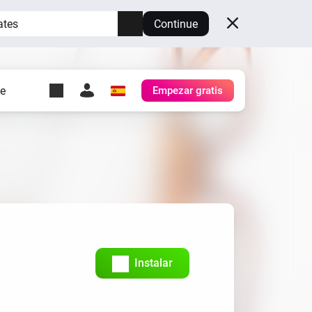
ates
Continue
te
Empezar gratis
y Self-Hosted Server
es
tu propio Homey.
h
Self-Hosted Server
Ejecuta Homey en tu
hardware.
Instalar