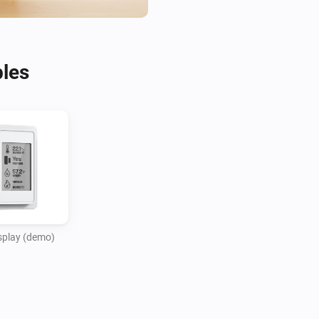
the device and pause/resume 
bles
isplay (demo)