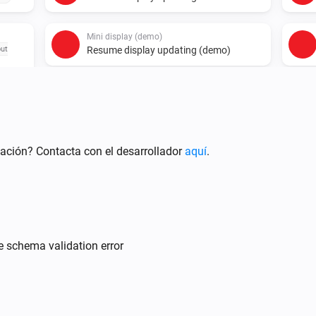
Mini display (demo)
out
Resume display updating (demo)
ación? Contacta con el desarrollador
aquí
.
te schema validation error