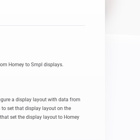
rom Homey to Smpl displays.

igure a display layout with data from 
o set that display layout on the 
that set the display layout to Homey 
ased by changing the update period of 