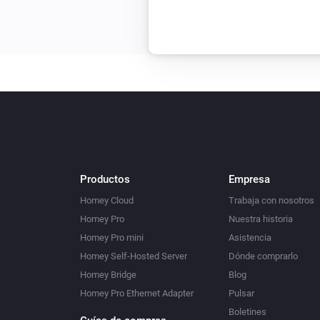
Productos
Empresa
Homey Cloud
Trabaja con nosotros
Homey Pro
Nuestra historia
Homey Pro mini
Asistencia
Homey Self-Hosted Server
Dónde comprarlo
Homey Bridge
Blog
Homey Pro Ethernet Adapter
Pulsar
Boletines