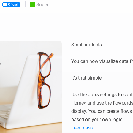
Moods
Sugerir
Oficial
os.
Elige o crea preajustes de iluminación.
ompras
o y Homey Self-Hosted Server.
nteligentes adecuados para ti.
Adaptador de Ethernet
de Homey Pro
tividad
eis
Conéctate por cable a tu red
Ethernet.
Smpl products

You can now visualize data f
It’s that simple.

Use the app's settings to conf
Homey and use the flowcards t
display. You can create flows 
based on your own logic.

The battery life can be incre
Leer más ›