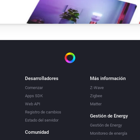
Desarrolladores
Más información
Comenzar
Z-Wave
Apps SDK
Zigbee
Web API
Matter
Registro de cambios
Gestión de Energy
Estado del servidor
Gestión de Energy
Comunidad
Monitoreo de energía