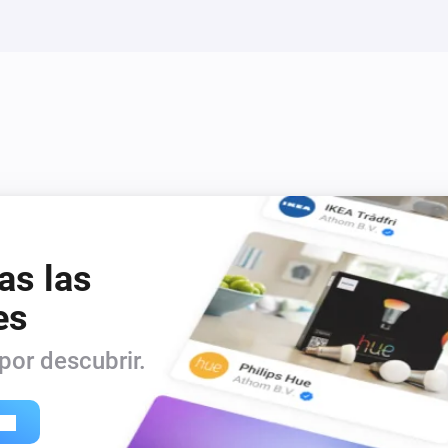
as las
es
or descubrir.